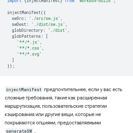
import
{
injectManifest
}
from
'workbox-build'
;
injectManifest
({
swSrc
:
'./src/sw.js'
,
swDest
:
'./dist/sw.js'
,
globDirectory
:
'./dist'
,
globPatterns
:
[
'**/*.js'
,
'**/*.css'
,
'**/*.svg'
]
});
injectManifest
предпочтительнее, если у вас есть
сложные требования, такие как расширенная
маршрутизация, пользовательские стратегии
кэширования или другие вещи, которые не
покрываются опциями, предоставляемыми
generateSW
.