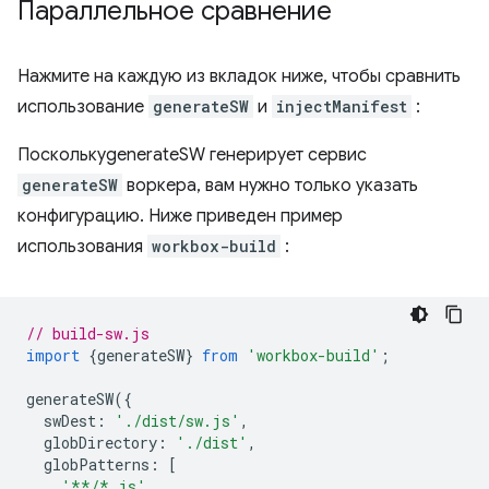
Параллельное сравнение
Нажмите на каждую из вкладок ниже, чтобы сравнить
использование
generateSW
и
injectManifest
:
ПосколькуgenerateSW генерирует сервис
generateSW
воркера, вам нужно только указать
конфигурацию. Ниже приведен пример
использования
workbox-build
:
// build-sw.js
import
{
generateSW
}
from
'workbox-build'
;
generateSW
({
swDest
:
'./dist/sw.js'
,
globDirectory
:
'./dist'
,
globPatterns
:
[
'**/*.js'
,