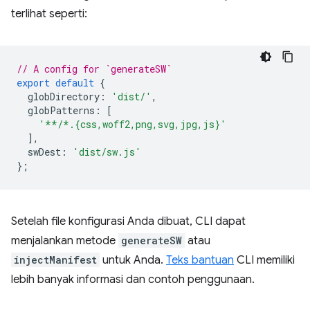
terlihat seperti:
// A config for `generateSW`
export
default
{
globDirectory
:
'dist/'
,
globPatterns
:
[
'**/*.{css,woff2,png,svg,jpg,js}'
],
swDest
:
'dist/sw.js'
};
Setelah file konfigurasi Anda dibuat, CLI dapat
menjalankan metode
generateSW
atau
injectManifest
untuk Anda.
Teks bantuan
CLI memiliki
lebih banyak informasi dan contoh penggunaan.