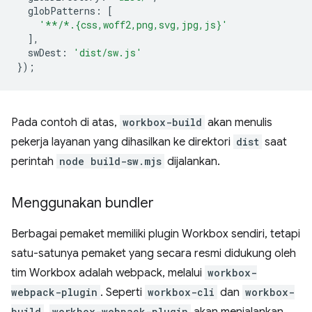
globPatterns
:
[
'**/*.{css,woff2,png,svg,jpg,js}'
],
swDest
:
'dist/sw.js'
});
Pada contoh di atas,
workbox-build
akan menulis
pekerja layanan yang dihasilkan ke direktori
dist
saat
perintah
node build-sw.mjs
dijalankan.
Menggunakan bundler
Berbagai pemaket memiliki plugin Workbox sendiri, tetapi
satu-satunya pemaket yang secara resmi didukung oleh
tim Workbox adalah webpack, melalui
workbox-
webpack-plugin
. Seperti
workbox-cli
dan
workbox-
build
workbox-webpack-plugin