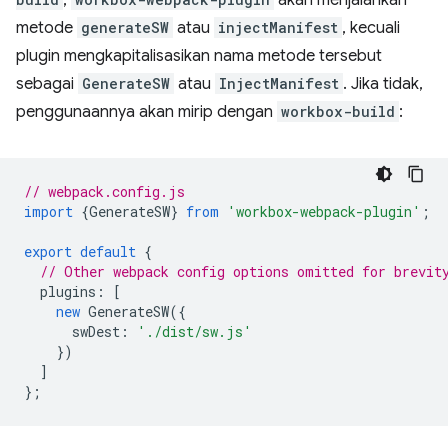
,
akan menjalankan
metode
generateSW
atau
injectManifest
, kecuali
plugin mengkapitalisasikan nama metode tersebut
sebagai
GenerateSW
atau
InjectManifest
. Jika tidak,
penggunaannya akan mirip dengan
workbox-build
:
// webpack.config.js
import
{
GenerateSW
}
from
'workbox-webpack-plugin'
;
export
default
{
// Other webpack config options omitted for brevit
plugins
:
[
new
GenerateSW
({
swDest
:
'./dist/sw.js'
})
]
};