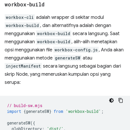
workbox-build
workbox-cli
adalah wrapper di sekitar modul
workbox-build
, dan alternatifnya adalah dengan
menggunakan
workbox-build
secara langsung. Saat
menggunakan
workbox-build
, alih-alih menetapkan
opsi menggunakan file
workbox-config.js
, Anda akan
menggunakan metode
generateSW
atau
injectManifest
secara langsung sebagai bagian dari
skrip Node, yang meneruskan kumpulan opsi yang
serupa:
// build-sw.mjs
import
{
generateSW
}
from
'workbox-build'
;
generateSW
({
globDirectory
:
'dist/'
,