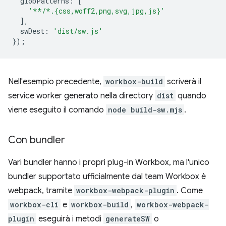
globPatterns
:
[
'**/*.{css,woff2,png,svg,jpg,js}'
],
swDest
:
'dist/sw.js'
});
Nell'esempio precedente,
workbox-build
scriverà il
service worker generato nella directory
dist
quando
viene eseguito il comando
node build-sw.mjs
.
Con bundler
Vari bundler hanno i propri plug-in Workbox, ma l'unico
bundler supportato ufficialmente dal team Workbox è
webpack, tramite
workbox-webpack-plugin
. Come
workbox-cli
e
workbox-build
,
workbox-webpack-
plugin
eseguirà i metodi
generateSW
o