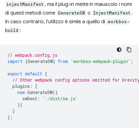
injectManifest
, ma il plug-in mette in maiuscolo i nomi
di questi metodi come
GenerateSW
o
InjectManifest
.
In caso contrario, l'utilizzo è simile a quello di
workbox-
build
:
// webpack.config.js
import
{
GenerateSW
}
from
'workbox-webpack-plugin'
;
export
default
{
// Other webpack config options omitted for brevit
plugins
:
[
new
GenerateSW
({
swDest
:
'./dist/sw.js'
})
]
};