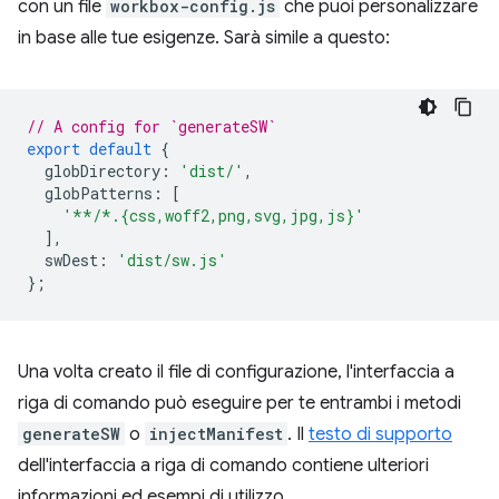
con un file
workbox-config.js
che puoi personalizzare
in base alle tue esigenze. Sarà simile a questo:
// A config for `generateSW`
export
default
{
globDirectory
:
'dist/'
,
globPatterns
:
[
'**/*.{css,woff2,png,svg,jpg,js}'
],
swDest
:
'dist/sw.js'
};
Una volta creato il file di configurazione, l'interfaccia a
riga di comando può eseguire per te entrambi i metodi
generateSW
o
injectManifest
. Il
testo di supporto
dell'interfaccia a riga di comando contiene ulteriori
informazioni ed esempi di utilizzo.