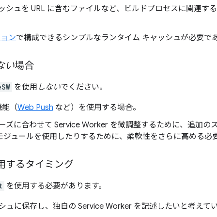
ッシュを URL に含むファイルなど、ビルドプロセスに関連す
ョン
で構成できるシンプルなランタイム キャッシュが必要で
ない
場合
eSW
を使用
しない
でください。
 機能（
Web Push
など）を使用する場合。
ズに合わせて Service Worker を微調整するために、追
ox モジュールを使用したりするために、柔軟性をさらに高める必
用するタイミング
t
を使用する必要があります。
に保存し、独自の Service Worker を記述したいと考えて