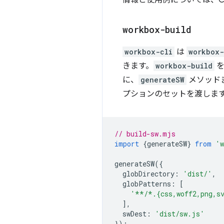
情報と使用例については、CL
workbox-build
workbox-cli
は
workbox-
きます。
workbox-build
を
に、
generateSW
メソッド
プションのセットを渡しま
// build-sw.mjs
import
{
generateSW
}
from
'w
generateSW
({
globDirectory
:
'dist/'
,
globPatterns
:
[
'**/*.{css,woff2,png,s
],
swDest
:
'dist/sw.js'
});