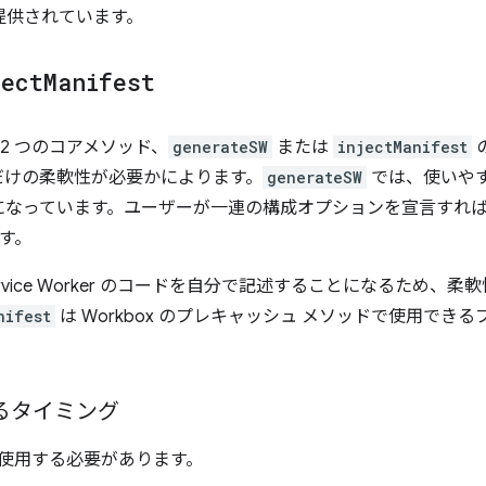
が提供されています。
ject
Manifest
の 2 つのコアメソッド、
generateSW
または
injectManifest
だけの柔軟性が必要かによります。
generateSW
では、使いや
なっています。ユーザーが一連の構成オプションを宣言すれば、完全
ます。
rvice Worker のコードを自分で記述することになるため、
nifest
は Workbox のプレキャッシュ メソッドで使用でき
るタイミング
使用する必要があります。