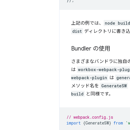
上記の例では、
node build
dist
ディレクトリに書き込
Bundler の使用
さまざまなバンドラに独自の 
は
workbox-webpack-plug
webpack-plugin
は
gener
メソッド名を
GenerateSW
build
と同様です。
// webpack.config.js
import
{
GenerateSW
}
from
'