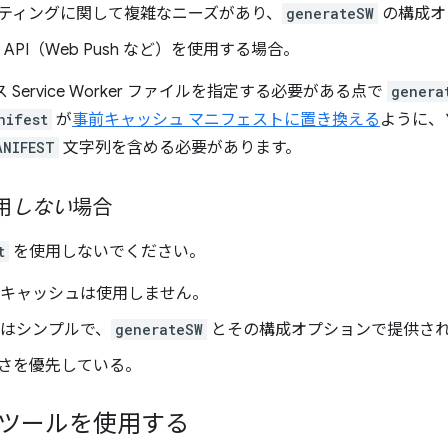
ティングに関して複雑なニーズがあり、
generateSW
の構成オ
で他の API（Web Push など）を使用する場合。
Service Worker ファイルを指定する必要がある点で
genera
nifest
が
事前キャッシュ マニフェストに置き換える
ように、ソー
ANIFEST
文字列を含める必要があります。
用
しない
場合
t
を使用しないでください。
r でプレキャッシュは使用しません。
 の要件はシンプルで、
generateSW
とその構成オプションで提供さ
さを優先している。
ルドツールを使用する