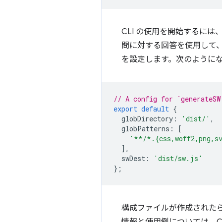
CLI の使用を開始するには
問に対する回答を使用して
を設定します。次のように
// A config for `generateSW
export
default
{
globDirectory
:
'dist/'
,
globPatterns
:
[
'**/*.{css,woff2,png,s
],
swDest
:
'dist/sw.js'
};
構成ファイルが作成されたら、