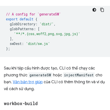
// A config for `generateSW`
export
default
{
globDirectory
:
'dist/'
,
globPatterns
:
[
'**/*.{css,woff2,png,svg,jpg,js}'
],
swDest
:
'dist/sw.js'
};
Sau khi tệp cấu hình được tạo, CLI có thể chạy các
phương thức
generateSW
hoặc
injectManifest
cho
bạn.
Văn bản trợ giúp
của CLI có thêm thông tin và ví dụ
về cách sử dụng.
workbox-build