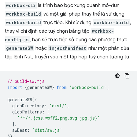
workbox-cli
là trình bao bọc xung quanh mô-đun
workbox-build
và một giải pháp thay thế là sử dụng
workbox-build
trực tiếp. Khi sử dụng
workbox-build
,
thay vì chỉ định các tuỳ chọn bằng tệp
workbox-
config.js
, bạn sẽ trực tiếp sử dụng các phương thức
generateSW
hoặc
injectManifest
như một phần của
tập lệnh Nút, truyền vào một tập hợp tuỳ chọn tương tự:
// build-sw.mjs
import
{
generateSW
}
from
'workbox-build'
;
generateSW
({
globDirectory
:
'dist/'
,
globPatterns
:
[
'**/*.{css,woff2,png,svg,jpg,js}'
],
swDest
:
'dist/sw.js'
});