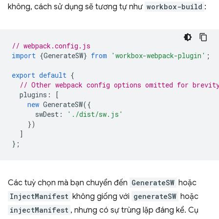
không, cách sử dụng sẽ tương tự như
workbox-build
:
// webpack.config.js
import
{
GenerateSW
}
from
'workbox-webpack-plugin'
;
export
default
{
// Other webpack config options omitted for brevit
plugins
:
[
new
GenerateSW
({
swDest
:
'./dist/sw.js'
})
]
};
Các tuỳ chọn mà bạn chuyển đến
GenerateSW
hoặc
InjectManifest
không giống với
generateSW
hoặc
injectManifest
, nhưng có sự trùng lặp đáng kể. Cụ