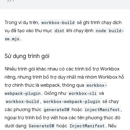
Trong ví dụ trên,
workbox-build
sẽ ghi trình chạy dịch
vụ đã tạo vào thư mục
dist
khi chạy lệnh
node build-
sw.mjs
.
Sử dụng trình gói
Nhiều trình gói khác nhau có các trình bổ trợ Workbox
riêng, nhưng trình bổ trợ duy nhất mà nhóm Workbox hỗ
trợ chính thức là webpack, thông qua
workbox-
webpack-plugin
. Giống như
workbox-cli
và
workbox-build
,
workbox-webpack-plugin
sẽ chạy
các phương thức
generateSW
hoặc
injectManifest
,
ngoại trừ trình bổ trợ viết hoa các tên phương thức đó
dưới dạng
GenerateSW
hoặc
InjectManifest
. Nếu