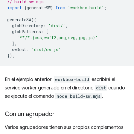
// build-sw.mjs
import
{
generateSW
}
from
'workbox-build'
;
generateSW
({
globDirectory
:
'dist/'
,
globPatterns
:
[
'**/*.{css,woff2,png,svg,jpg,js}'
],
swDest
:
'dist/sw.js'
});
En el ejemplo anterior,
workbox-build
escribirá el
service worker generado en el directorio
dist
cuando
se ejecute el comando
node build-sw.mjs
.
Con un agrupador
Varios agrupadores tienen sus propios complementos