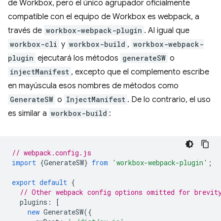
de Workbox, pero el único agrupador oficialmente
compatible con el equipo de Workbox es webpack, a
través de
workbox-webpack-plugin
. Al igual que
workbox-cli
y
workbox-build
,
workbox-webpack-
plugin
ejecutará los métodos
generateSW
o
injectManifest
, excepto que el complemento escribe
en mayúscula esos nombres de métodos como
GenerateSW
o
InjectManifest
. De lo contrario, el uso
es similar a
workbox-build
:
// webpack.config.js
import
{
GenerateSW
}
from
'workbox-webpack-plugin'
;
export
default
{
// Other webpack config options omitted for brevit
plugins
:
[
new
GenerateSW
({