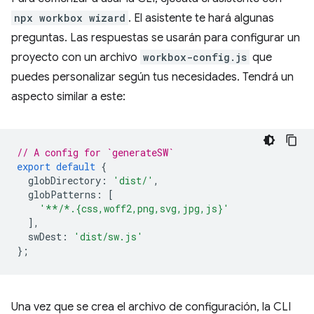
npx workbox wizard
. El asistente te hará algunas
preguntas. Las respuestas se usarán para configurar un
proyecto con un archivo
workbox-config.js
que
puedes personalizar según tus necesidades. Tendrá un
aspecto similar a este:
// A config for `generateSW`
export
default
{
globDirectory
:
'dist/'
,
globPatterns
:
[
'**/*.{css,woff2,png,svg,jpg,js}'
],
swDest
:
'dist/sw.js'
};
Una vez que se crea el archivo de configuración, la CLI