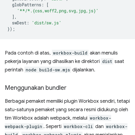
globPatterns
:
[
'**/*.{css,woff2,png,svg,jpg,js}'
],
swDest
:
'dist/sw.js'
});
Pada contoh di atas,
workbox-build
akan menulis
pekerja layanan yang dihasilkan ke direktori
dist
saat
perintah
node build-sw.mjs
dijalankan.
Menggunakan bundler
Berbagai pemaket memiliki plugin Workbox sendiri, tetapi
satu-satunya pemaket yang secara resmi didukung oleh
tim Workbox adalah webpack, melalui
workbox-
webpack-plugin
. Seperti
workbox-cli
dan
workbox-
build
workbox-webpack-plugin