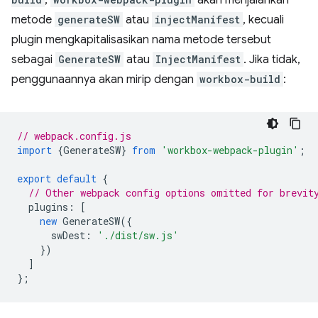
,
akan menjalankan
metode
generateSW
atau
injectManifest
, kecuali
plugin mengkapitalisasikan nama metode tersebut
sebagai
GenerateSW
atau
InjectManifest
. Jika tidak,
penggunaannya akan mirip dengan
workbox-build
:
// webpack.config.js
import
{
GenerateSW
}
from
'workbox-webpack-plugin'
;
export
default
{
// Other webpack config options omitted for brevit
plugins
:
[
new
GenerateSW
({
swDest
:
'./dist/sw.js'
})
]
};