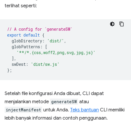
terlihat seperti:
// A config for `generateSW`
export
default
{
globDirectory
:
'dist/'
,
globPatterns
:
[
'**/*.{css,woff2,png,svg,jpg,js}'
],
swDest
:
'dist/sw.js'
};
Setelah file konfigurasi Anda dibuat, CLI dapat
menjalankan metode
generateSW
atau
injectManifest
untuk Anda.
Teks bantuan
CLI memiliki
lebih banyak informasi dan contoh penggunaan.