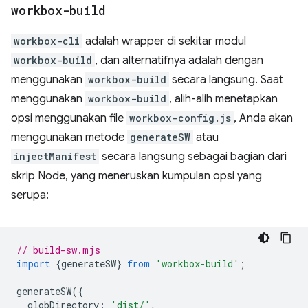
workbox-build
workbox-cli
adalah wrapper di sekitar modul
workbox-build
, dan alternatifnya adalah dengan
menggunakan
workbox-build
secara langsung. Saat
menggunakan
workbox-build
, alih-alih menetapkan
opsi menggunakan file
workbox-config.js
, Anda akan
menggunakan metode
generateSW
atau
injectManifest
secara langsung sebagai bagian dari
skrip Node, yang meneruskan kumpulan opsi yang
serupa:
// build-sw.mjs
import
{
generateSW
}
from
'workbox-build'
;
generateSW
({
globDirectory
:
'dist/'
,