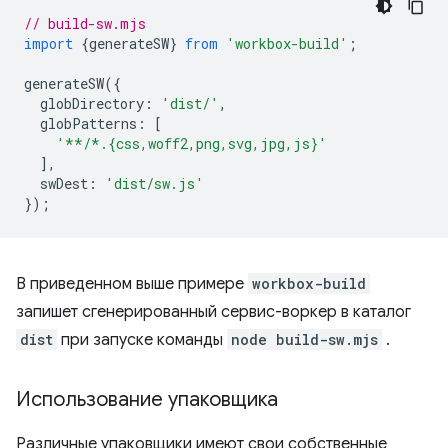
// build-sw.mjs
import
{
generateSW
}
from
'workbox-build'
;
generateSW
({
globDirectory
:
'dist/'
,
globPatterns
:
[
'**/*.{css,woff2,png,svg,jpg,js}'
],
swDest
:
'dist/sw.js'
});
В приведенном выше примере
workbox-build
запишет сгенерированный сервис-воркер в каталог
dist
при запуске команды
node build-sw.mjs
.
Использование упаковщика
Различные упаковщики имеют свои собственные