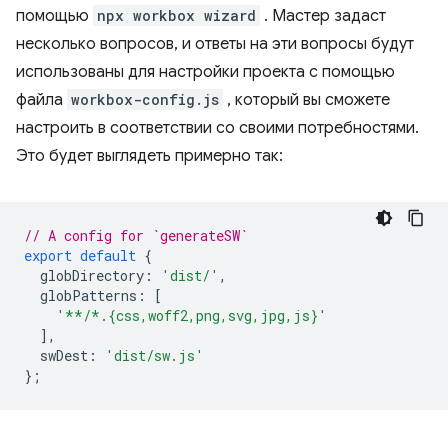
помощью
npx workbox wizard
. Мастер задаст
несколько вопросов, и ответы на эти вопросы будут
использованы для настройки проекта с помощью
файла
workbox-config.js
, который вы сможете
настроить в соответствии со своими потребностями.
Это будет выглядеть примерно так:
// A config for `generateSW`
export
default
{
globDirectory
:
'dist/'
,
globPatterns
:
[
'**/*.{css,woff2,png,svg,jpg,js}'
],
swDest
:
'dist/sw.js'
};