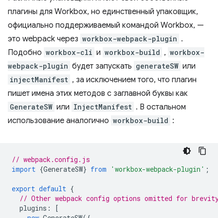
плагины для Workbox, но единственный упаковщик,
официально поддерживаемый командой Workbox, —
это webpack через
workbox-webpack-plugin
.
Подобно
workbox-cli
и
workbox-build
,
workbox-
webpack-plugin
будет запускать
generateSW
или
injectManifest
, за исключением того, что плагин
пишет имена этих методов с заглавной буквы как
GenerateSW
или
InjectManifest
. В остальном
использование аналогично
workbox-build
:
// webpack.config.js
import
{
GenerateSW
}
from
'workbox-webpack-plugin'
;
export
default
{
// Other webpack config options omitted for brevit
plugins
:
[
new
GenerateSW
({