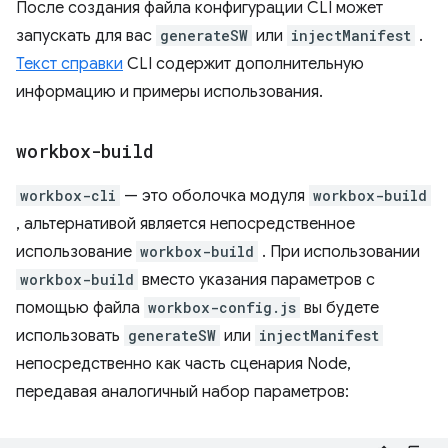
После создания файла конфигурации CLI может
запускать для вас
generateSW
или
injectManifest
.
Текст справки
CLI содержит дополнительную
информацию и примеры использования.
workbox-build
workbox-cli
— это оболочка модуля
workbox-build
, альтернативой является непосредственное
использование
workbox-build
. При использовании
workbox-build
вместо указания параметров с
помощью файла
workbox-config.js
вы будете
использовать
generateSW
или
injectManifest
непосредственно как часть сценария Node,
передавая аналогичный набор параметров: