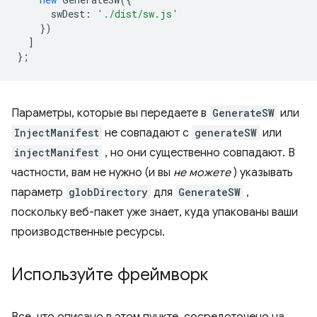
swDest
:
'./dist/sw.js'
})
]
};
Параметры, которые вы передаете в
GenerateSW
или
InjectManifest
не совпадают с
generateSW
или
injectManifest
, но они существенно совпадают. В
частности, вам не нужно (и вы
не можете
) указывать
параметр
globDirectory
для
GenerateSW
,
поскольку веб-пакет уже знает, куда упакованы ваши
производственные ресурсы.
Используйте фреймворк