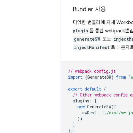
Bundler 사용
다양한 번들러에 자체 Work
plugin
를 통한 webpack뿐
generateSW
또는
injectM
InjectManifest
로 대문자로
// webpack.config.js
import
{
GenerateSW
}
from
'
export
default
{
// Other webpack config o
plugins
:
[
new
GenerateSW
({
swDest
:
'./dist/sw.j
})
]
};