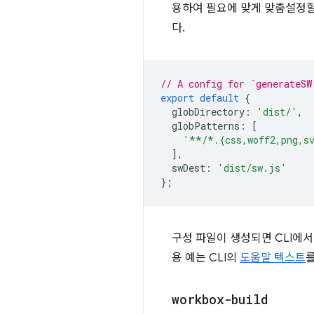
용하여 필요에 맞게 맞춤설정할
다.
// A config for `generateSW
export
default
{
globDirectory
:
'dist/'
,
globPatterns
:
[
'**/*.{css,woff2,png,s
],
swDest
:
'dist/sw.js'
};
구성 파일이 생성되면 CLI에
용 예는 CLI의
도움말 텍스트
workbox-build