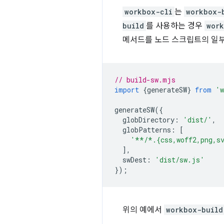
workbox-cli
는
workbox-
build
를 사용하는 경우
work
메서드를 노드 스크립트의 일부
// build-sw.mjs
import
{
generateSW
}
from
'w
generateSW
({
globDirectory
:
'dist/'
,
globPatterns
:
[
'**/*.{css,woff2,png,s
],
swDest
:
'dist/sw.js'
});
위의 예에서
workbox-build