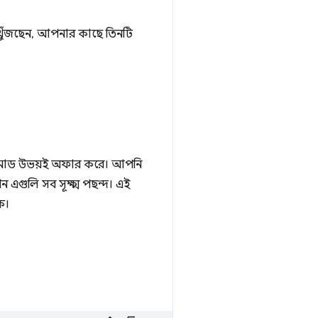
য় খুঁজছেন, আপনার কাছে তিনটি
োড উভয়ই অফার করে। আপনি
 এগুলি সব সূক্ষ্ম পছন্দ। এই
ক।