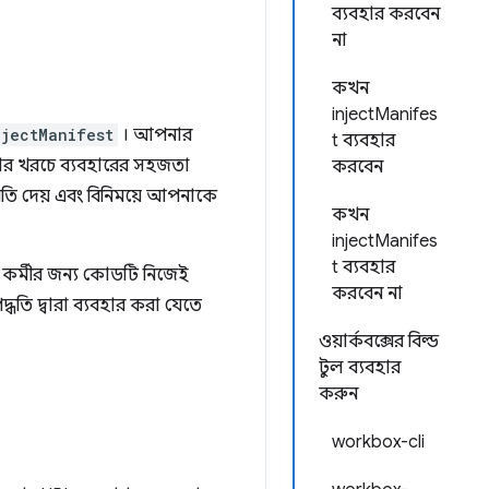
ব্যবহার করবেন
না
কখন
injectManifes
njectManifest
। আপনার
t ব্যবহার
ার খরচে ব্যবহারের সহজতা
করবেন
ি দেয় এবং বিনিময়ে আপনাকে
কখন
injectManifes
t ব্যবহার
 কর্মীর জন্য কোডটি নিজেই
করবেন না
ধতি দ্বারা ব্যবহার করা যেতে
ওয়ার্কবক্সের বিল্ড
টুল ব্যবহার
করুন
workbox-cli