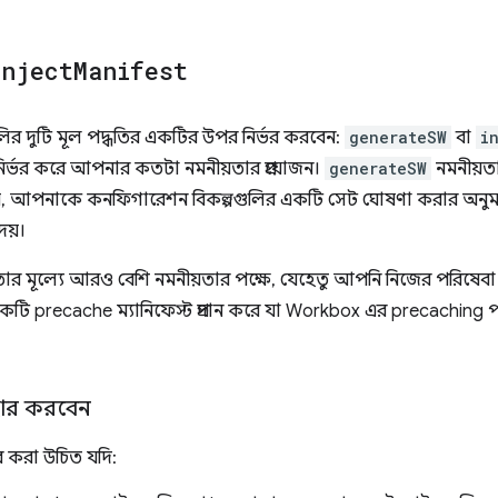
inject
Manifest
ুলির দুটি মূল পদ্ধতির একটির উপর নির্ভর করবেন:
generateSW
বা
i
ির্ভর করে আপনার কতটা নমনীয়তার প্রয়োজন।
generateSW
নমনীয়ত
়, আপনাকে কনফিগারেশন বিকল্পগুলির একটি সেট ঘোষণা করার অনুমত
েয়।
র মূল্যে আরও বেশি নমনীয়তার পক্ষে, যেহেতু আপনি নিজের পরিষেবা
টি precache ম্যানিফেস্ট প্রদান করে যা Workbox এর precaching পদ্
হার করবেন
র করা উচিত যদি: