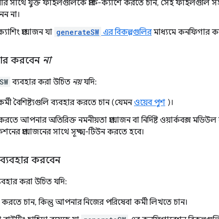
িয়ার সাথে যুক্ত ফাইলগুলিকে প্রাক-ক্যাশে করতে চান, সেই ফাইলগুলি স
েন না।
শিং প্রয়োজন যা
generateSW
এর বিকল্পগুলির
মাধ্যমে কনফিগার ক
হার করবেন
না
SW
ব্যবহার করা উচিত
নয়
যদি:
র্মী বৈশিষ্ট্যগুলি ব্যবহার করতে চান (যেমন
ওয়েব পুশ
)।
ি করতে আপনার অতিরিক্ত নমনীয়তা প্রয়োজন বা নির্দিষ্ট ওয়ার্কবক্স ম
েশনের প্রয়োজনের সাথে সূক্ষ্ম-টিউন করতে হবে।
ব্যবহার করবেন
যবহার করা উচিত যদি:
তে চান, কিন্তু আপনার নিজের পরিষেবা কর্মী লিখতে চান।