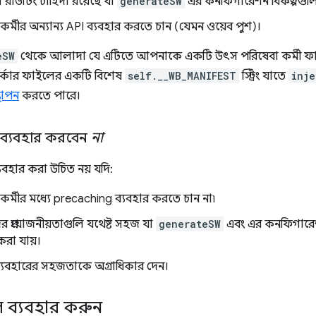
রাউটিং চাহিদা রয়েছে যা
generateSW
এর কনফিগারেশন বিকল্পগুলির 
মীর অন্যান্য API ব্যবহার করতে চান (যেমন ওয়েব পুশ)।
eSW
থেকে আলাদা যে এটিতে আপনাকে একটি উৎস পরিষেবা কর্মী ফাইল 
ওয়ার্কার ফাইলের একটি বিশেষ
self.__WB_MANIFEST
স্ট্রিং যাতে
inje
্থাপন
করতে পারে।
ব্যবহার করবেন
না
যবহার করা উচিত নয় যদি:
্মীর মধ্যে precaching ব্যবহার করতে চান না৷
 প্রয়োজনীয়তাগুলি যথেষ্ট সহজ যা
generateSW
এবং এর কনফিগারেশন 
করা যায়।
ব্যবহারের সহজতাকে অগ্রাধিকার দেন।
ুল ব্যবহার করুন