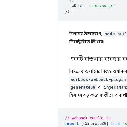
swDest
:
'dist/sw.js'
});
উপরের উদাহরণে,
node buil
ডিরেক্টরিতে লিখবে।
একটি বান্ডলার ব্যবহার 
বিভিন্ন বান্ডলারের নিজস্ব ওয়ার্
workbox-webpack-plugin
generateSW
বা
injectMan
হিসাবে বড় করে ব্যতীত। অন্যথা
// webpack.config.js
import
{
GenerateSW
}
from
'