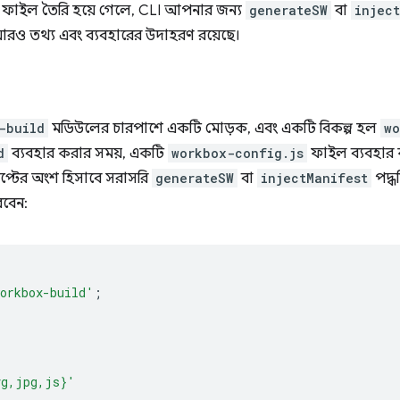
াইল তৈরি হয়ে গেলে, CLI আপনার জন্য
generateSW
বা
injec
রও তথ্য এবং ব্যবহারের উদাহরণ রয়েছে।
-build
মডিউলের চারপাশে একটি মোড়ক, এবং একটি বিকল্প হল
wo
d
ব্যবহার করার সময়, একটি
workbox-config.js
ফাইল ব্যবহার কর
রিপ্টের অংশ হিসাবে সরাসরি
generateSW
বা
injectManifest
পদ্ধ
রবেন:
orkbox-build'
;
vg,jpg,js}'