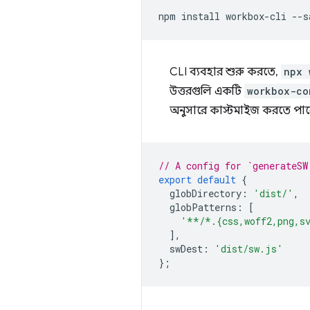
npm
install
workbox-cli
CLI ব্যবহার শুরু করতে,
npx 
উত্তরগুলি একটি
workbox-co
অনুসারে কাস্টমাইজ করতে পারে
// A config for `generateSW
export
default
{
globDirectory
:
'dist/'
,
globPatterns
:
[
'**/*.{css,woff2,png,s
],
swDest
:
'dist/sw.js'
};