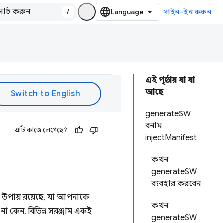
/
সাইন-ইন করুন
এই পৃষ্ঠায় যা যা
আছে
generateSW
বনাম
এটি কাজে লেগেছে?
injectManifest
কখন
generateSW
ব্যবহার করবেন
কাধিক উপায় রয়েছে, যা আপনাকে
কখন
না কেন, বিভিন্ন সরঞ্জাম একই
generateSW