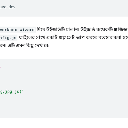
workbox wizard
দিয়ে উইজার্ডটি চালান। উইজার্ড কয়েকটি প্রশ্ন জিজ্ঞা
nfig.js
ফাইলের সাথে একটি প্রকল্প সেট আপ করতে ব্যবহার করা হব
ন। এটি এমন কিছু দেখাবে:
`
vg,jpg,js}'