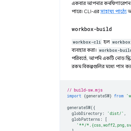
একবার আপনার কনফিগারেশন ফ
পারে। CLI-এর
সাহায্য পাঠ্যে
আ
workbox-build
workbox-cli
হল
workbox
ব্যবহার করা।
workbox-buil
পরিবর্তে, আপনি একটি নোড স্ক্
রকম বিকল্পগুলির মধ্যে পাস ক
// build-sw.mjs
import
{
generateSW
}
from
'w
generateSW
({
globDirectory
:
'dist/'
,
globPatterns
:
[
'**/*.{css,woff2,png,s
],