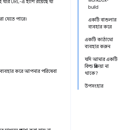
workbox-
হ যার URL-এ হ্যাশ রয়েছে যা
build
রা যেতে পারে।
একটি বান্ডলার
ব্যবহার করে
একটি কাঠামো
ব্যবহার করুন
যদি আমার একটি
বিল্ড প্রক্রিয়া না
ডিউল ব্যবহার করে আপনার পরিষেবা
থাকে?
উপসংহার