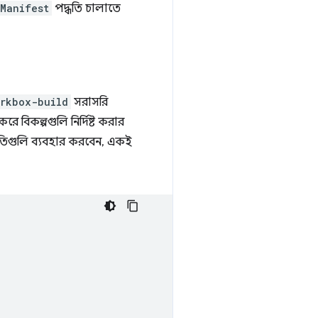
tManifest
পদ্ধতি চালাতে
rkbox-build
সরাসরি
ে বিকল্পগুলি নির্দিষ্ট করার
তিগুলি ব্যবহার করবেন, একই