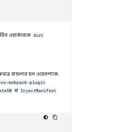
্ভিস ওয়ার্কারকে
dist
 একমাত্র বান্ডলার হল ওয়েবপ্যাক,
box-webpack-plugin
ateSW
বা
InjectManifest