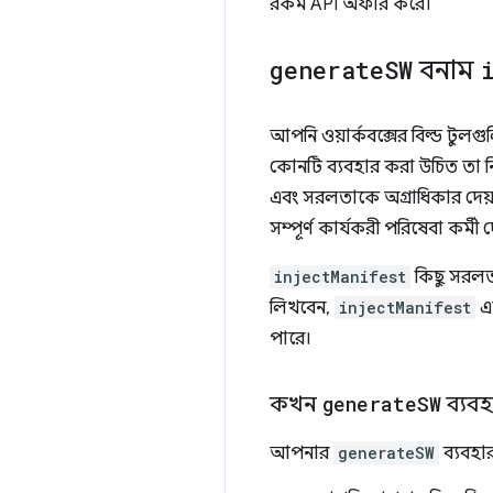
রকম API অফার করে।
generate
SW
বনাম
আপনি ওয়ার্কবক্সের বিল্ড টুলগ
কোনটি ব্যবহার করা উচিত তা ন
এবং সরলতাকে অগ্রাধিকার দেয
সম্পূর্ণ কার্যকরী পরিষেবা কর্মী দ
injectManifest
কিছু সরলতা
লিখবেন,
injectManifest
এক
পারে।
কখন
generate
SW
ব্যব
আপনার
generateSW
ব্যবহা