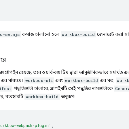
d-sw.mjs
কমান্ড চালানো হলে
workbox-build
জেনারেট করা সার
করে
কবক্স প্লাগইন রয়েছে, তবে ওয়ার্কবক্স টিম দ্বারা আনুষ্ঠানিকভাবে সমর্থিত
এর মাধ্যমে।
workbox-cli
এবং
workbox-build
এর মত,
work
ifest
পদ্ধতিগুলি চালাবে, প্লাগইনটি সেই পদ্ধতির নামগুলিকে
Gener
য়, ব্যবহারটি
workbox-build
অনুরূপ:
workbox-webpack-plugin'
;