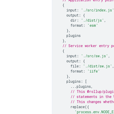
{
input
:
'./src/index.js
output
:
{
dir
:
'./dist/js'
,
format
:
'esm'
},
plugins
},
// Service worker entry p
{
input
:
'./src/sw.js'
,
output
:
{
file
:
'./dist/sw.js'
format
:
'iife'
},
plugins
:
[
...
plugins
,
// This @rollup/plugi
// statements in the 
// This changes wheth
replace
({
'process.env.NODE_E