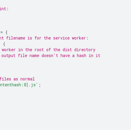
int:
=
>
{
nt filename is for the service worker:
)
{
 worker in the root of the dist directory
 output file name doesn't have a hash in it
;
files as normal
ntenthash:8].js'
;