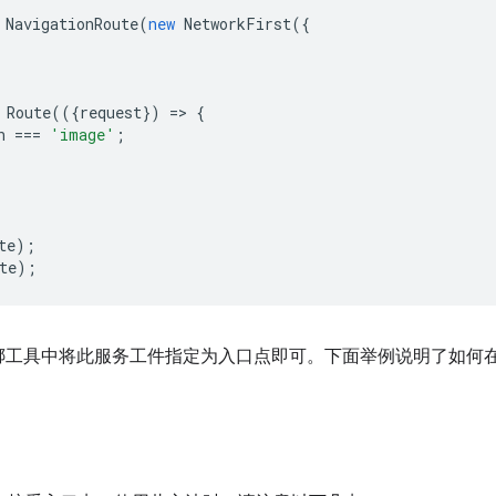
NavigationRoute
(
new
NetworkFirst
({
Route
(({
request
})
=
>
{
n
===
'image'
;
'
te
);
te
);
绑工具中将此服务工件指定为入口点即可。下面举例说明了如何