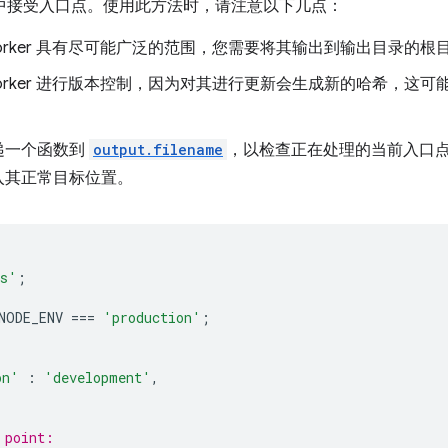
中接受入口点。使用此方法时，请注意以下几点：
e Worker 具有尽可能广泛的范围，您需要将其输出到输出目录的根
ce Worker 进行版本控制，因为对其进行更新会生成新的哈希，
递一个函数到
output.filename
，以检查正在处理的当前入口点是否为 
入其正常目标位置。
ss'
;
NODE_ENV
===
'production'
;
on'
:
'development'
,
 point: