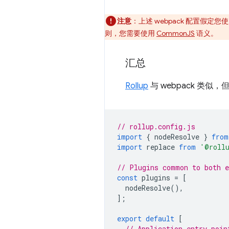
注意
：上述 webpack 配置假定您使
则，您需要使用
CommonJS
语义。
汇总
Rollup
与 webpack 
// rollup.config.js
import
{
nodeResolve
}
from
import
replace
from
'@rollu
// Plugins common to both e
const
plugins
=
[
nodeResolve
(),
];
export
default
[
// Application entry poin