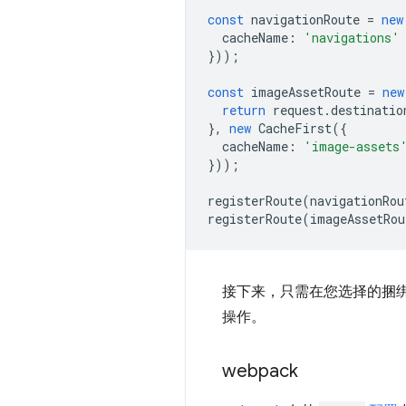
const
navigationRoute
=
new
cacheName
:
'navigations'
}));
const
imageAssetRoute
=
new
return
request
.
destinatio
},
new
CacheFirst
({
cacheName
:
'image-assets
}));
registerRoute
(
navigationRou
registerRoute
(
imageAssetRou
接下来，只需在您选择的捆
操作。
webpack