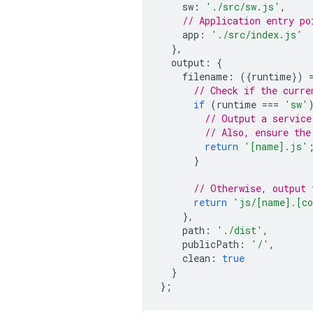
sw
:
'./src/sw.js'
,
// Application entry po
app
:
'./src/index.js'
},
output
:
{
filename
:
({
runtime
})
// Check if the curre
if
(
runtime
===
'sw'
// Output a service
// Also, ensure the
return
'[name].js'
}
// Otherwise, output 
return
'js/[name].[co
},
path
:
'./dist'
,
publicPath
:
'/'
,
clean
:
true
}
};