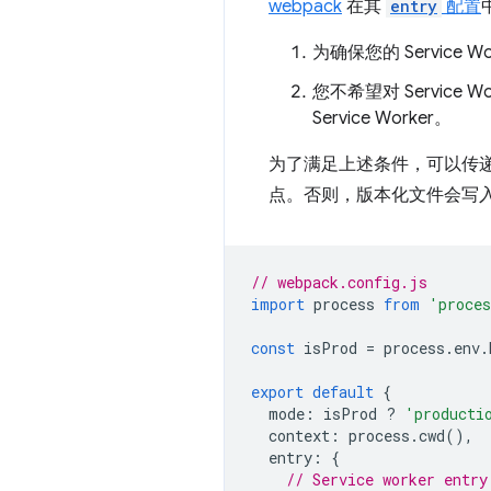
webpack
在其
entry
配置
为确保您的 Servic
您不希望对 Servi
Service Worker。
为了满足上述条件，可以传
点。否则，版本化文件会写
// webpack.config.js
import
process
from
'proce
const
isProd
=
process
.
env
.
export
default
{
mode
:
isProd
?
'producti
context
:
process
.
cwd
(),
entry
:
{
// Service worker entry