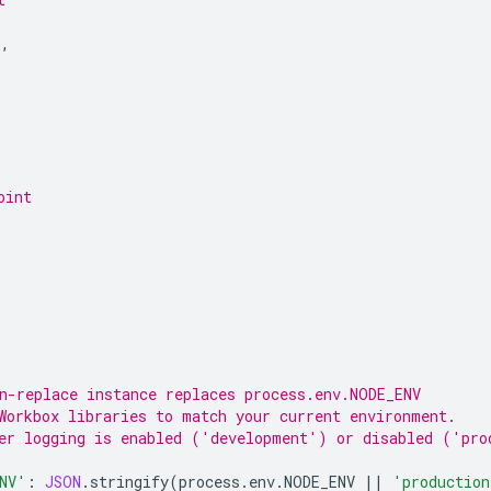
'
,
oint
,
n-replace instance replaces process.env.NODE_ENV
Workbox libraries to match your current environment.
er logging is enabled ('development') or disabled ('pro
NV'
:
JSON
.
stringify
(
process
.
env
.
NODE_ENV
||
'production