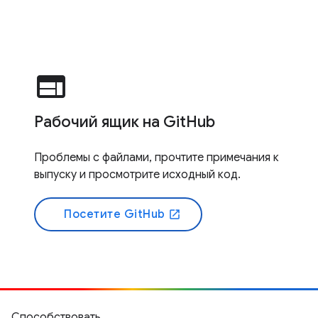
web
Рабочий ящик на GitHub
Проблемы с файлами, прочтите примечания к
выпуску и просмотрите исходный код.
Посетите GitHub
open_in_new
Способствовать