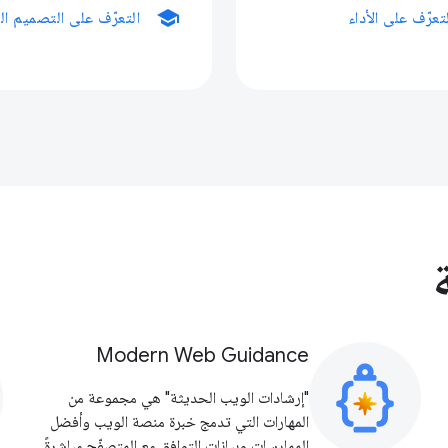
school
تعرّف على الأداء
التعرّف على التصميم ال
Modern Web Guidance
"إرشادات الويب الحديثة" هي مجموعة من
المهارات التي تدمج خبرة منصة الويب وأفضل
الممارسات وبيانات التوافق مع المتصفّح مباشرةً