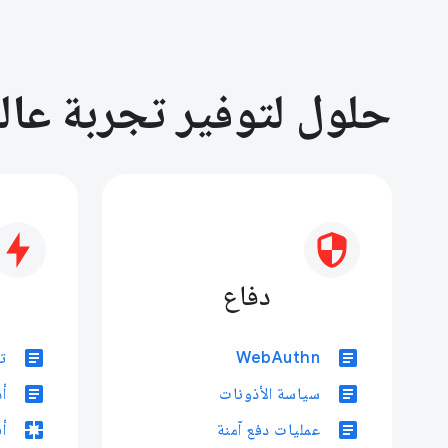
حلول لتوفير تجربة عال
دفاع
article
article
WebAuthn
تدق
article
article
سياسة الأذونات
أ
pages
article
عمليات دفع آمنة
أ