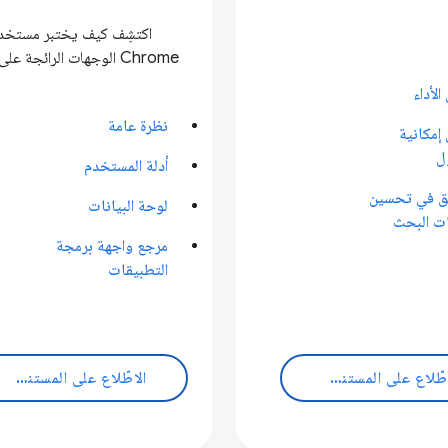
اكتشِف كيف يختبر مستخد
Chrome الوجهات الرائجة على الويب.
الأداء
نظرة عامة
إمكانية
ل
أدلة المستخدم
يق في تحسين
لوحة البيانات
ت البحث
مرجع واجهة برمجة
التطبيقات
الاطّلاع على المستندات
الاطّلاع على المستندات