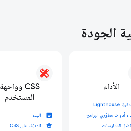
ية الجودة
الأداء
CSS وواجهة
المستخدم
يق Lighthouse
article
داء أدوات مطوّري البرامج
البدء
school
فضل الممارسات
التعرّف على CSS