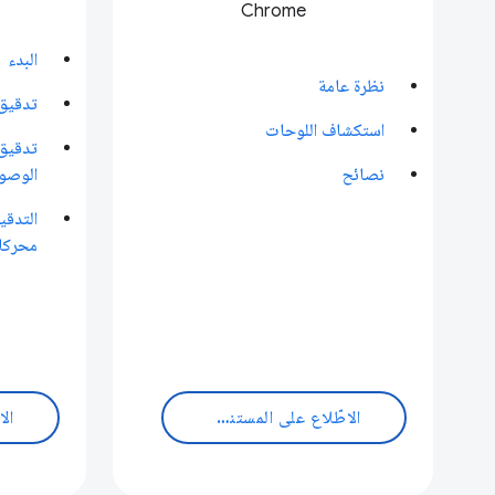
Chrome
البدء
نظرة عامة
تدقيق 
استكشاف اللوحات
تدقيق 
نصائح
الوصو
التدق
محركا
الاطّلاع على المستندات