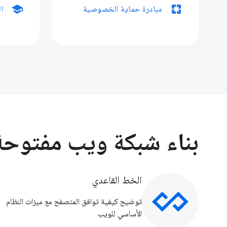
school
pages
مبادرة حماية الخصوصية
ال
بناء شبكة ويب مفتوحة
الخط القاعدي
توضيح كيفية توافق المتصفح مع ميزات النظام
الأساسي للويب