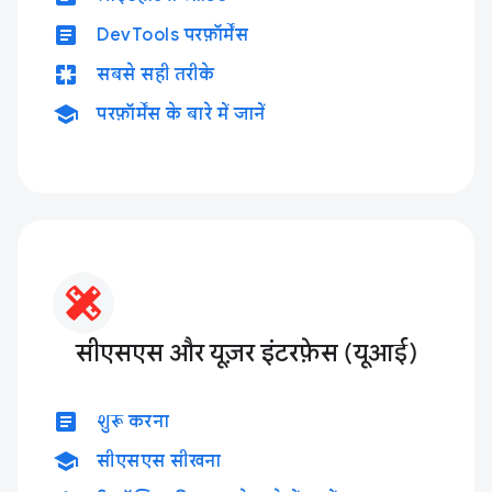
article
DevTools परफ़ॉर्मेंस
pages
सबसे सही तरीके
school
परफ़ॉर्मेंस के बारे में जानें
सीएसएस और यूज़र इंटरफ़ेस (यूआई)
article
शुरू करना
school
सीएसएस सीखना