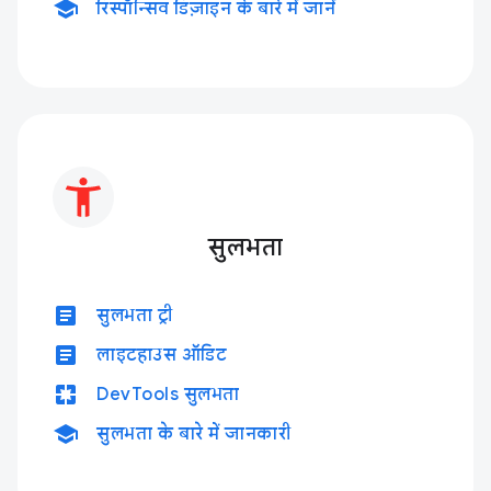
school
रिस्पॉन्सिव डिज़ाइन के बारे में जानें
सुलभता
article
सुलभता ट्री
article
लाइटहाउस ऑडिट
pages
DevTools सुलभता
school
सुलभता के बारे में जानकारी