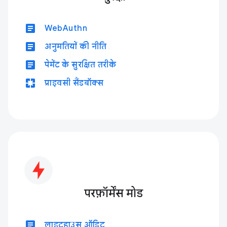
article
WebAuthn
article
अनुमतियों की नीति
article
पेमेंट के सुरक्षित तरीके
pages
प्राइवसी सैंडबॉक्स
परफ़ॉर्मेंस मोड
article
लाइटहाउस ऑडिट