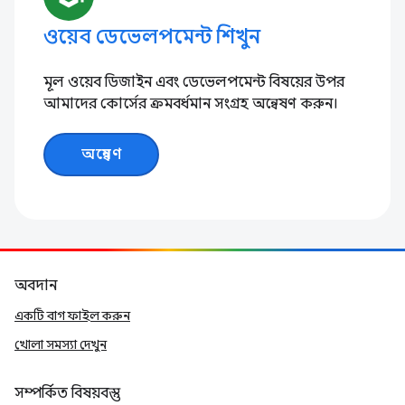
ওয়েব ডেভেলপমেন্ট শিখুন
মূল ওয়েব ডিজাইন এবং ডেভেলপমেন্ট বিষয়ের উপর
আমাদের কোর্সের ক্রমবর্ধমান সংগ্রহ অন্বেষণ করুন।
অন্বেষণ
অবদান
একটি বাগ ফাইল করুন
খোলা সমস্যা দেখুন
সম্পর্কিত বিষয়বস্তু