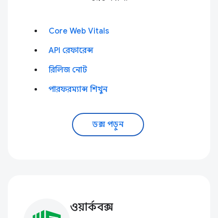
Core Web Vitals
API রেফারেন্স
রিলিজ নোট
পারফরম্যান্স শিখুন
ডক্স পড়ুন
ওয়ার্কবক্স