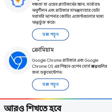
দক্ষতা যা ওয়েব প্ল্যাটফর্মের জ্ঞান, সর্বোত্তম
অনুশীলন এবং ব্রাউজার সামঞ্জস্যতার ডেটা
সরাসরি আপনার কোডিং এজেন্টগুলোর মধ্যে
অন্তর্ভুক্ত করে।
ডক্স পড়ুন
ক্রোমিয়াম
Google Chrome ব্রাউজার এবং Google
Chrome OS এর পিছনে ওপেন সোর্স প্রকল্পগুলির
জন্য ডকুমেন্টেশন।
ডক্স পড়ুন
আরও শিখতে হবে