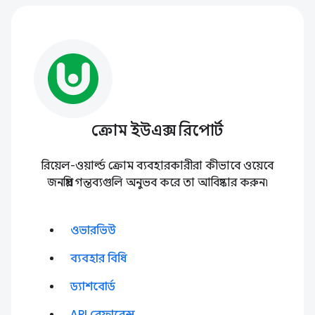
ক্রোম ইউএক্স রিপোর্ট
রিয়েল-ওয়ার্ল্ড ক্রোম ব্যবহারকারীরা কীভাবে ওয়েবে
জনপ্রিয় গন্তব্যগুলি অনুভব করে তা আবিষ্কার করুন৷
ওভারভিউ
ব্যবহার বিধি
ড্যাশবোর্ড