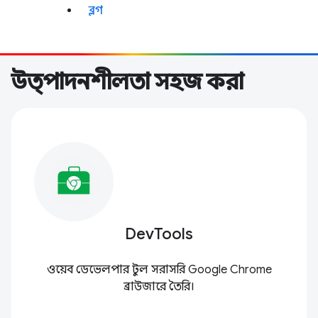
ব্লগ
উত্পাদনশীলতা সহজ করা
DevTools
ওয়েব ডেভেলপার টুল সরাসরি Google Chrome
ব্রাউজারে তৈরি।