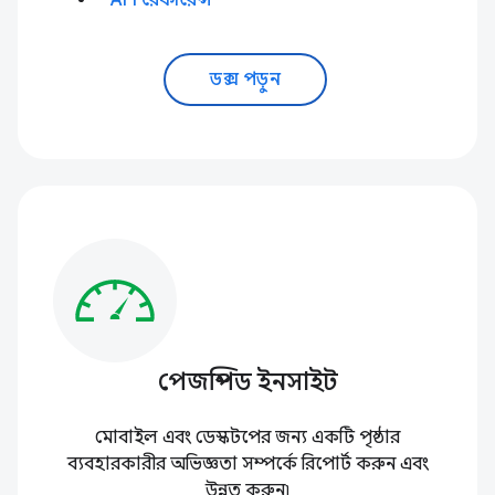
API রেফারেন্স
ডক্স পড়ুন
পেজস্পিড ইনসাইট
মোবাইল এবং ডেস্কটপের জন্য একটি পৃষ্ঠার
ব্যবহারকারীর অভিজ্ঞতা সম্পর্কে রিপোর্ট করুন এবং
উন্নত করুন৷