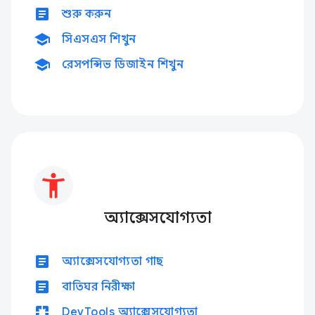
article
শুরু করুন
school
সিএসএস শিখুন
school
রেসপন্সিভ ডিজাইন শিখুন
অ্যাক্সেসযোগ্যতা
article
অ্যাক্সেসযোগ্যতা গাছ
article
বাতিঘর নিরীক্ষা
pages
DevTools অ্যাক্সেসযোগ্যতা