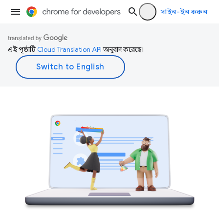
সাইন-ইন করুন
এই পৃষ্ঠাটি
Cloud Translation API
অনুবাদ করেছে।