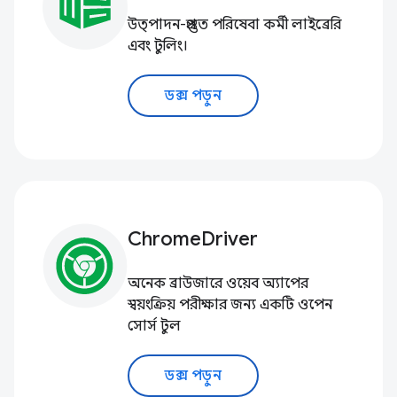
উত্পাদন-প্রস্তুত পরিষেবা কর্মী লাইব্রেরি
এবং টুলিং।
ডক্স পড়ুন
ChromeDriver
অনেক ব্রাউজারে ওয়েব অ্যাপের
স্বয়ংক্রিয় পরীক্ষার জন্য একটি ওপেন
সোর্স টুল
ডক্স পড়ুন