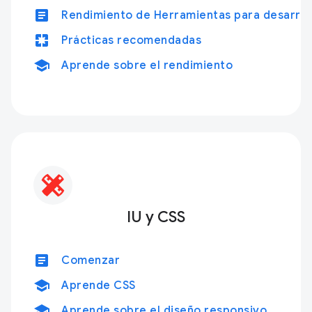
article
Rendimiento de Herramientas para desarrol
pages
Prácticas recomendadas
school
Aprende sobre el rendimiento
IU y CSS
article
Comenzar
school
Aprende CSS
school
Aprende sobre el diseño responsivo