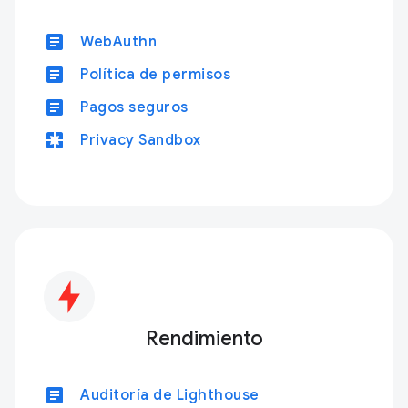
article
WebAuthn
article
Política de permisos
article
Pagos seguros
pages
Privacy Sandbox
Rendimiento
article
Auditoría de Lighthouse