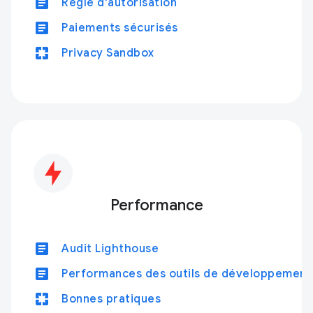
article
Règle d'autorisation
article
Paiements sécurisés
pages
Privacy Sandbox
Performance
article
Audit Lighthouse
article
Performances des outils de développement
pages
Bonnes pratiques