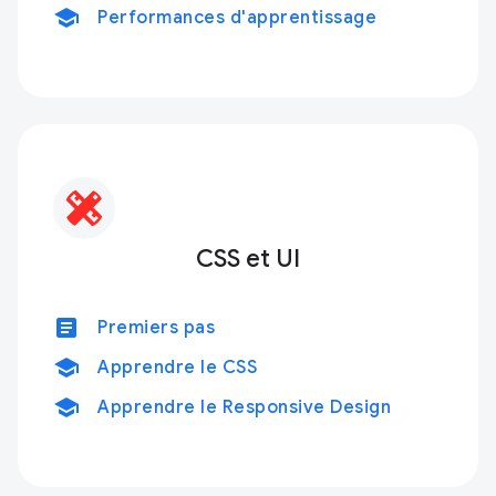
school
Performances d'apprentissage
CSS et UI
article
Premiers pas
school
Apprendre le CSS
school
Apprendre le Responsive Design