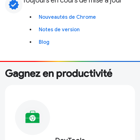
Toujours en cours de mise à jour
verified
Nouveautés de Chrome
Notes de version
Blog
Gagnez en productivité