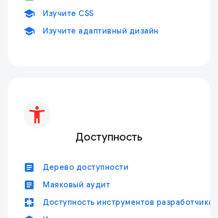
school
Изучите CSS
school
Изучите адаптивный дизайн
Доступность
article
Дерево доступности
article
Маяковый аудит
pages
Доступность инструментов разработчика