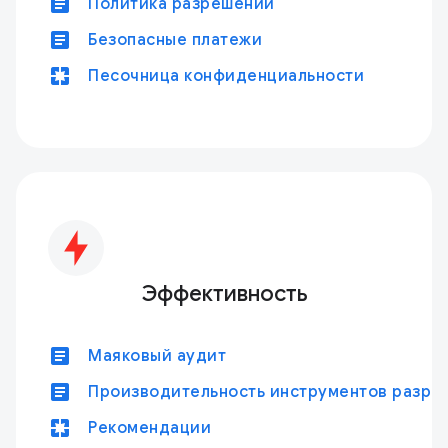
article
Политика разрешений
article
Безопасные платежи
pages
Песочница конфиденциальности
Эффективность
article
Маяковый аудит
article
Производительность инструментов разра
pages
Рекомендации