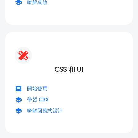
school
瞭解成效
CSS 和 UI
article
開始使用
school
學習 CSS
school
瞭解回應式設計