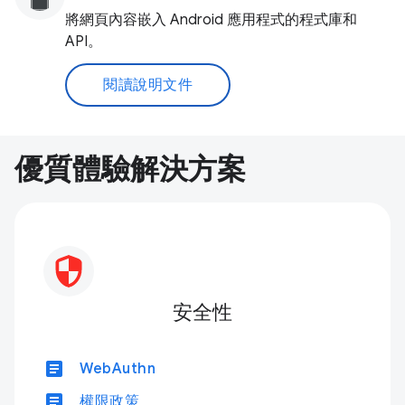
將網頁內容嵌入 Android 應用程式的程式庫和
API。
閱讀說明文件
優質體驗解決方案
安全性
article
WebAuthn
article
權限政策