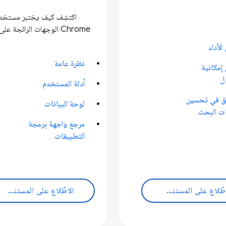
اكتشِف كيف يختبر مستخد
Chrome الوجهات الرائجة على الويب.
الأداء
نظرة عامة
إمكانية
ل
أدلة المستخدم
يق في تحسين
لوحة البيانات
ت البحث
مرجع واجهة برمجة
التطبيقات
الاطّلاع على المستندات
الاطّلاع على المستندات