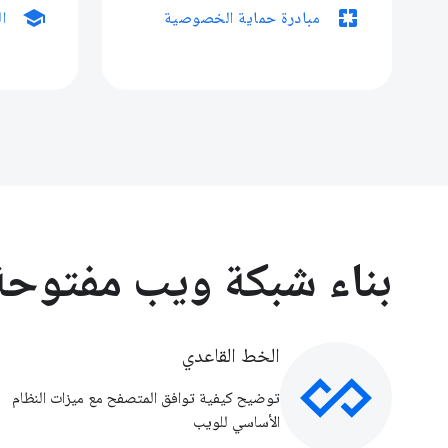
school
pages
مبادرة حماية الخصوصية
ال
بناء شبكة ويب مفتوحة
الخط القاعدي
توضيح كيفية توافق المتصفح مع ميزات النظام
الأساسي للويب