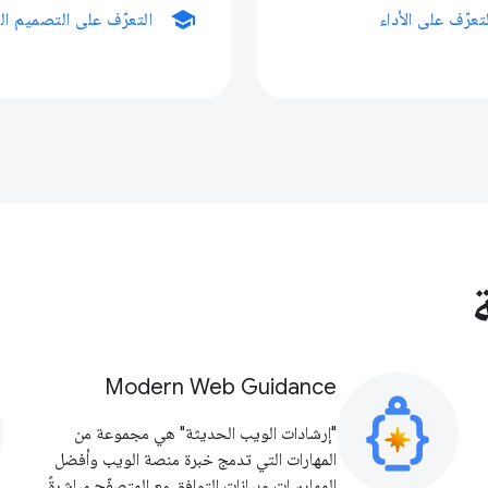
school
تعرّف على الأداء
التعرّف على التصميم ال
Modern Web Guidance
"إرشادات الويب الحديثة" هي مجموعة من
المهارات التي تدمج خبرة منصة الويب وأفضل
الممارسات وبيانات التوافق مع المتصفّح مباشرةً