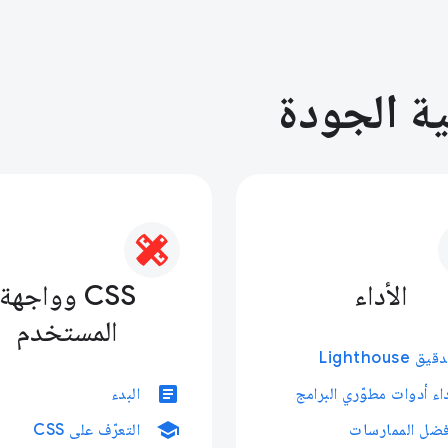
ية الجودة
الأداء
CSS وواجهة
المستخدم
يق Lighthouse
article
داء أدوات مطوّري البرامج
البدء
school
فضل الممارسات
التعرّف على CSS