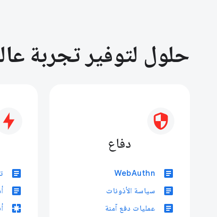
حلول لتوفير تجربة عال
دفاع
article
article
WebAuthn
تدق
article
article
سياسة الأذونات
أ
pages
article
عمليات دفع آمنة
أ