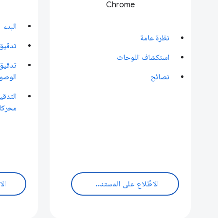
Chrome
البدء
نظرة عامة
تدقيق 
استكشاف اللوحات
تدقيق 
نصائح
الوصو
التدق
محركا
الاطّلاع على المستندات