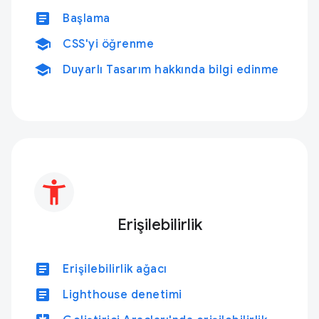
article
Başlama
school
CSS'yi öğrenme
school
Duyarlı Tasarım hakkında bilgi edinme
Erişilebilirlik
article
Erişilebilirlik ağacı
article
Lighthouse denetimi