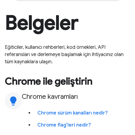
Belgeler
Eğiticiler, kullanıcı rehberleri, kod örnekleri, API
referansları ve derlemeye başlamak için ihtiyacınız olan
tüm kaynaklara ulaşın.
Chrome ile geliştirin
Chrome kavramları
lightbulb
Chrome sürüm kanalları nedir?
Chrome flag'leri nedir?