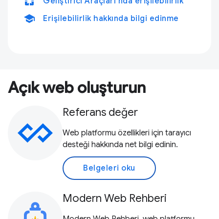
pages
Geliştirici Araçları'nda erişilebilirlik
school
Erişilebilirlik hakkında bilgi edinme
Açık web oluşturun
Referans değer
Web platformu özellikleri için tarayıcı
desteği hakkında net bilgi edinin.
Belgeleri oku
Modern Web Rehberi