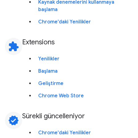
Kaynak denemelerini kullanmaya
başlama
Chrome'daki Yenilikler
Extensions
extension
Yenilikler
Başlama
Geliştirme
Chrome Web Store
Sürekli güncelleniyor
verified
Chrome'daki Yenilikler