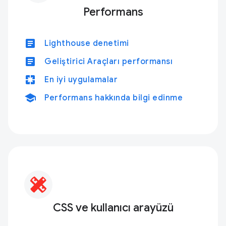
Performans
article
Lighthouse denetimi
article
Geliştirici Araçları performansı
pages
En iyi uygulamalar
school
Performans hakkında bilgi edinme
CSS ve kullanıcı arayüzü