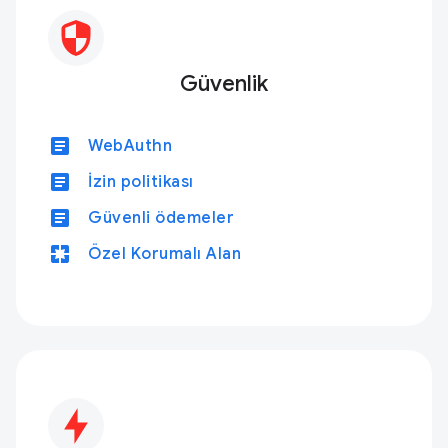
Güvenlik
article
WebAuthn
article
İzin politikası
article
Güvenli ödemeler
pages
Özel Korumalı Alan