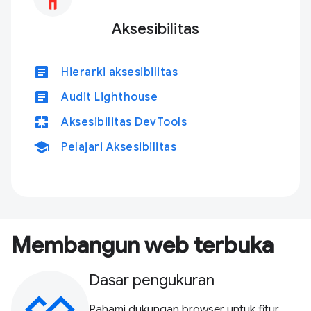
Aksesibilitas
article
Hierarki aksesibilitas
article
Audit Lighthouse
pages
Aksesibilitas DevTools
school
Pelajari Aksesibilitas
Membangun web terbuka
Dasar pengukuran
Pahami dukungan browser untuk fitur