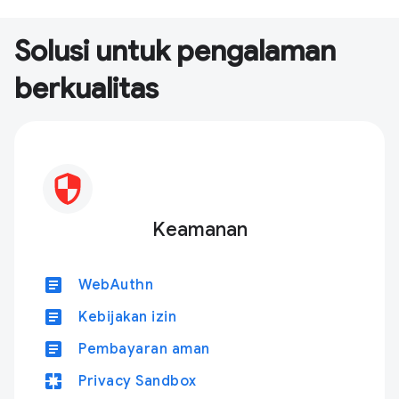
Solusi untuk pengalaman
berkualitas
Keamanan
article
WebAuthn
article
Kebijakan izin
article
Pembayaran aman
pages
Privacy Sandbox