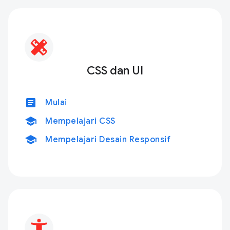
CSS dan UI
article
Mulai
school
Mempelajari CSS
school
Mempelajari Desain Responsif