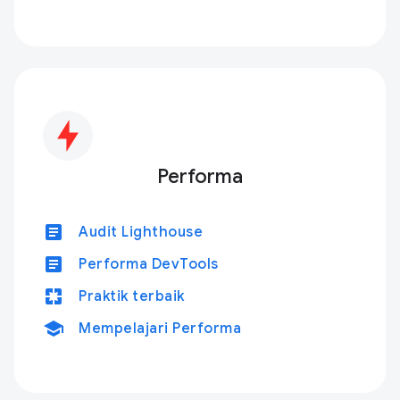
Performa
article
Audit Lighthouse
article
Performa DevTools
pages
Praktik terbaik
school
Mempelajari Performa