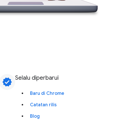
Selalu diperbarui
verified
Baru di Chrome
Catatan rilis
Blog