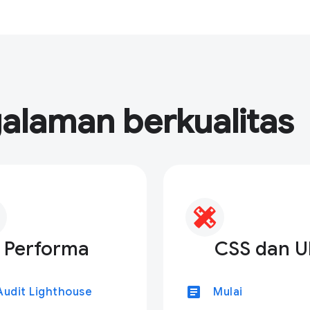
galaman berkualitas
Performa
CSS dan U
article
Audit Lighthouse
Mulai