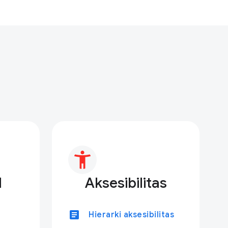
I
Aksesibilitas
article
Hierarki aksesibilitas