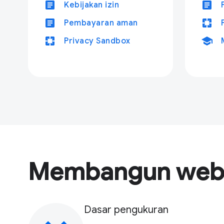
article
article
Kebijakan izin
article
pages
Pembayaran aman
pages
school
Privacy Sandbox
Membangun web 
Dasar pengukuran