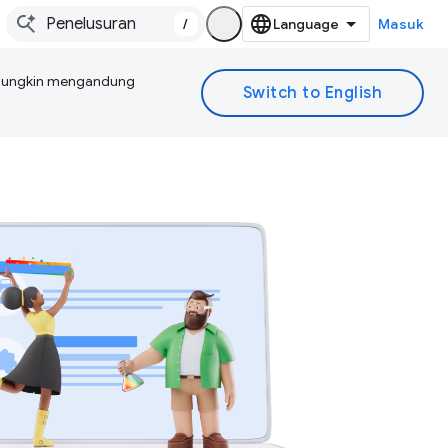
/
Masuk
I mungkin mengandung