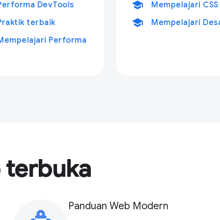
school
Performa DevTools
Mempelajari CSS
school
Praktik terbaik
Mempelajari Desa
Mempelajari Performa
terbuka
Panduan Web Modern