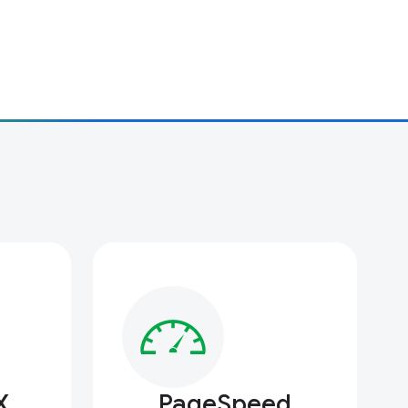
X
PageSpeed