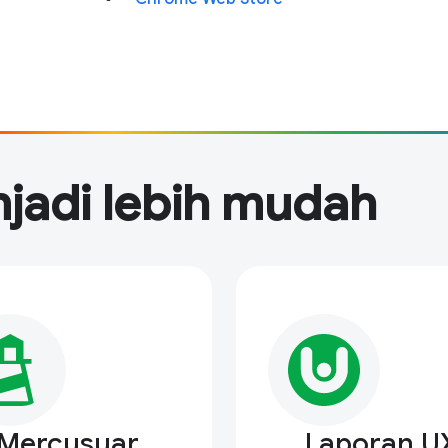
njadi lebih mudah
Mercusuar
Laporan U