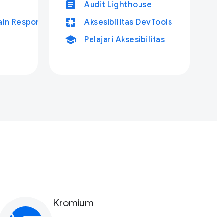
article
Audit Lighthouse
pages
in Responsif
Aksesibilitas DevTools
school
Pelajari Aksesibilitas
Kromium