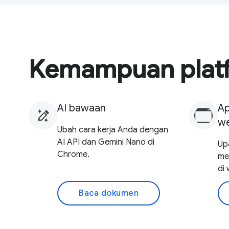
Kemampuan platf
AI bawaan
Ap
w
Ubah cara kerja Anda dengan
AI API dan Gemini Nano di
Up
Chrome.
men
di
Baca dokumen