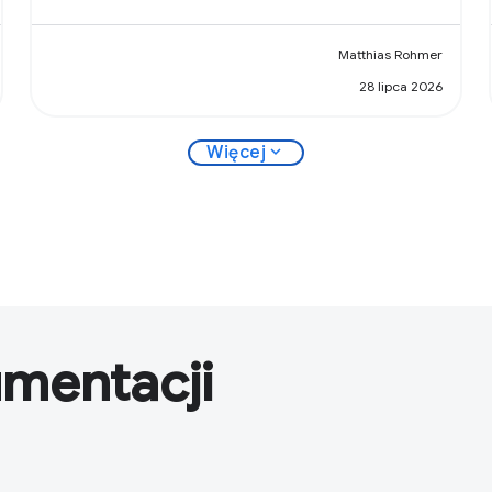
Matthias Rohmer
28 lipca 2026
expand_more
Więcej
umentacji