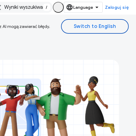
/
Zaloguj się
z AI mogą zawierać błędy.