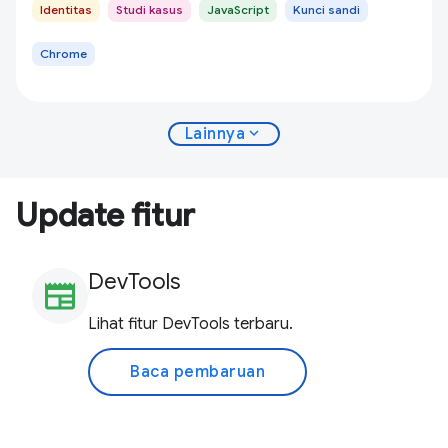
Identitas
Studi kasus
JavaScript
Kunci sandi
Chrome
expand_more
Lainnya
Update fitur
DevTools
newspaper
Lihat fitur DevTools terbaru.
Baca pembaruan