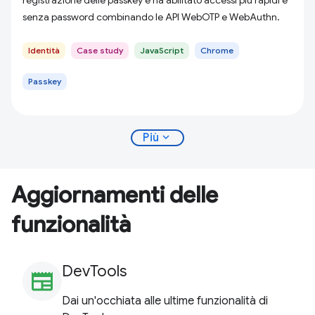
registrazione delle passkey e ha abilitato accessi più rapidi e
senza password combinando le API WebOTP e WebAuthn.
Identità
Case study
JavaScript
Chrome
Passkey
expand_more
Più
Aggiornamenti delle
funzionalità
DevTools
newspaper
Dai un'occhiata alle ultime funzionalità di