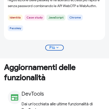
registrazione delle passkey e ha abilitato accessi più rapidi e
senza password combinando le API WebOTP e WebAuthn.
Identità
Case study
JavaScript
Chrome
Passkey
expand_more
Più
Aggiornamenti delle
funzionalità
DevTools
newspaper
Dai un'occhiata alle ultime funzionalità di