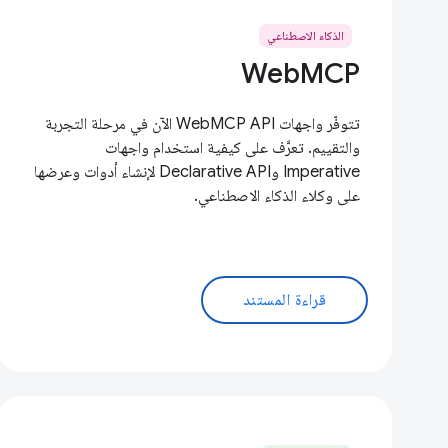
الذكاء الاصطناعي
WebMCP
تتوفّر واجهات WebMCP API الآن في مرحلة التجربة
والتقييم. تعرَّف على كيفية استخدام واجهات
Imperative وDeclarative API لإنشاء أدوات وعرضها
على وكلاء الذكاء الاصطناعي.
قراءة المستند