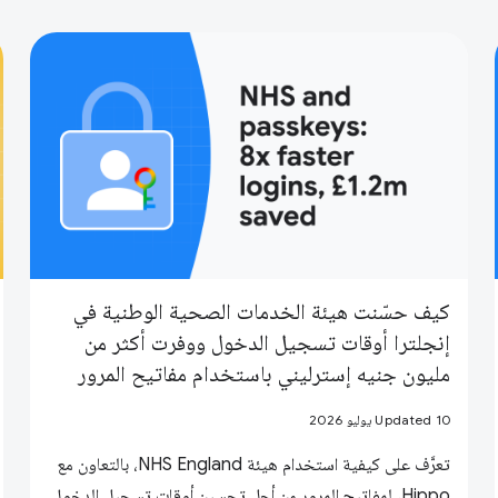
كيف حسّنت هيئة الخدمات الصحية الوطنية في
إنجلترا أوقات تسجيل الدخول ووفرت أكثر من
مليون جنيه إسترليني باستخدام مفاتيح المرور
Updated 10 يوليو 2026
تعرَّف على كيفية استخدام هيئة NHS England، بالتعاون مع
Hippo، لمفاتيح المرور من أجل تحسين أوقات تسجيل الدخول