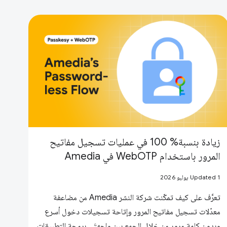
زيادة بنسبة% 100 في عمليات تسجيل مفاتيح
المرور باستخدام WebOTP في Amedia
Updated 1 يوليو 2026
تعرَّف على كيف تمكّنت شركة النشر Amedia من مضاعفة
معدّلات تسجيل مفاتيح المرور وإتاحة تسجيلات دخول أسرع
وبدون كلمة مرور من خلال الجمع بين واجهتَي برمجة التطبيقات