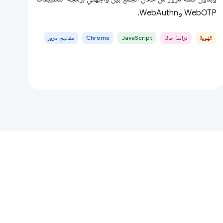
WebOTP وWebAuthn.
الهوية
دراسة حالة
JavaScript
Chrome
مفاتيح مرور