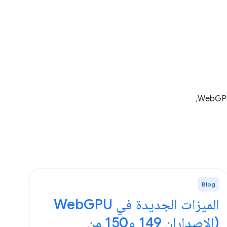
يتم تحديث Chrome باستمرار. يمكنك الاطّلاع على ملاحظات الإصدار لإصدارَي Chrome الثابت والإصدار التجريبي، وآخر الأخبار حول WebGPU،
Blog
الميزات الجديدة في WebGPU
(الإصداران 149 و150 من