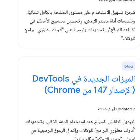
شجرة تسهيل الاستخدام على مستوى الصفحة بالكامل تلقائيًا،
وتلميحات أداة مصدر الإعلان، وتحسين تصحيح الأخطاء في
"قواعد التوقّع"، وتحديثات رئيسية على "أدوات مطوّري البرامج
للوكلاء"
Blog
الميزات الجديدة في DevTools
(الإصدار 147 من Chrome)
Updated 7 أبريل 2026
التبديل التلقائي للسياق عند استخدام الدعم الذكي، وتحديثات
"أدوات مطوّري البرامج" للوكلاء، وإكمال الرموز البرمجية في
لوحتَي "وحدة التحكّم" و"المصادر"