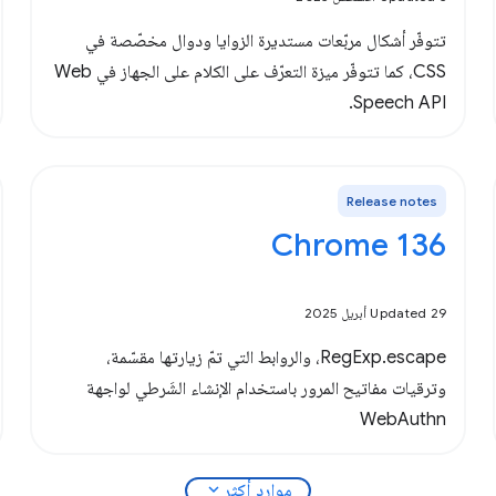
تتوفّر أشكال مربّعات مستديرة الزوايا ودوال مخصّصة في
CSS، كما تتوفّر ميزة التعرّف على الكلام على الجهاز في Web
Speech API.
Release notes
Chrome 136
Updated 29 أبريل 2025
RegExp.escape، والروابط التي تمّ زيارتها مقسّمة،
وترقيات مفاتيح المرور باستخدام الإنشاء الشَرطي لواجهة
WebAuthn
expand_more
موارد أكثر