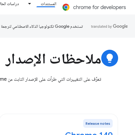
المستندات
دراسات الحال
تستخدم Google تكنولوجيا الذكاء الاصطناعي لترجمة المحتوى إلى لغتك المفضّلة، وقد تتضمّن بعض الأخطاء.
ملاحظات الإصدار
lightbulb
تعرَّف على التغييرات التي طرأت على الإصدار الثابت من Chrome والتي تؤثر في المطوّرين.
Release notes