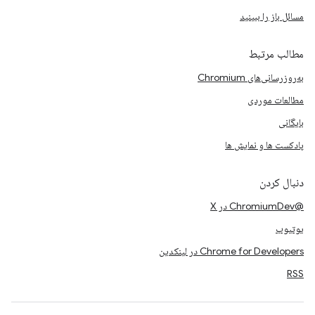
مسائل باز را ببینید
مطالب مرتبط
به‌روزرسانی‌های Chromium
مطالعات موردی
بایگانی
پادکست ها و نمایش ها
دنبال کردن
@ChromiumDev در X
یوتیوب
Chrome for Developers در لینکدین
RSS