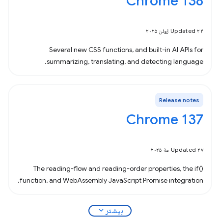
Chrome 138
Updated ۲۴ ژوئن ۲۰۲۵
Several new CSS functions, and built-in AI APIs for
summarizing, translating, and detecting language.
Release notes
Chrome 137
Updated ۲۷ مهٔ ۲۰۲۵
The reading-flow and reading-order properties, the if()
function, and WebAssembly JavaScript Promise integration.
expand_more
بیشتر