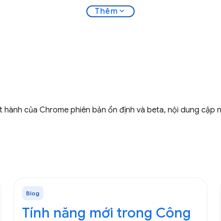
expand_more
Thêm
 hành của Chrome phiên bản ổn định và beta, nội dung cập 
Blog
Tính năng mới trong Công