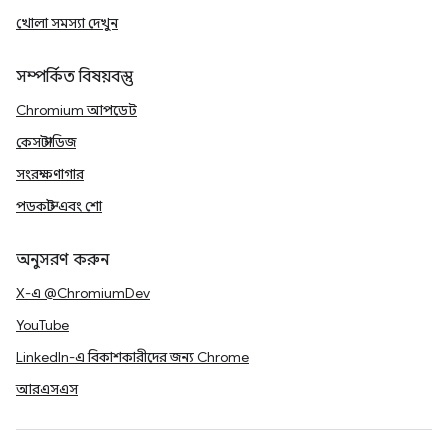
খোলা সমস্যা দেখুন
সম্পর্কিত বিষয়বস্তু
Chromium আপডেট
কেস স্টাডিজ
সংরক্ষণাগার
পডকাস্ট এবং শো
অনুসরণ করুন
X-এ @ChromiumDev
YouTube
LinkedIn-এ বিকাশকারীদের জন্য Chrome
আরএসএস