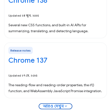
Chrome 138
Updated ২৪ জুন, ২০২৫
Several new CSS functions, and built-in AI APIs for
summarizing, translating, and detecting language.
Release notes
Chrome 137
Updated ২৭ মে, ২০২৫
The reading-flow and reading-order properties, the if()
function, and WebAssembly JavaScript Promise integration.
expand_more
আরও দেখুন