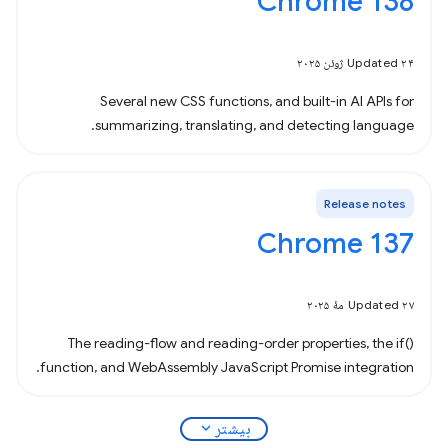
Chrome 138
Updated ۲۴ ژوئن ۲۰۲۵
Several new CSS functions, and built-in AI APIs for
summarizing, translating, and detecting language.
Release notes
Chrome 137
Updated ۲۷ مهٔ ۲۰۲۵
The reading-flow and reading-order properties, the if()
function, and WebAssembly JavaScript Promise integration.
expand_more
بیشتر