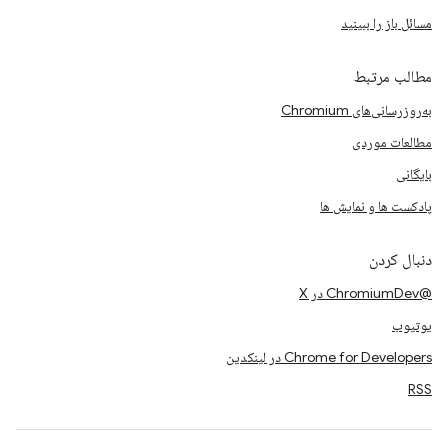
مسائل باز را ببینید
مطالب مرتبط
به‌روزرسانی‌های Chromium
مطالعات موردی
بایگانی
پادکست ها و نمایش ها
دنبال کردن
@ChromiumDev در X
یوتیوب
Chrome for Developers در لینکدین
RSS