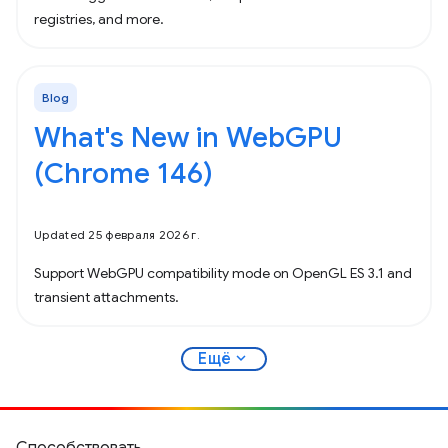
registries, and more.
Blog
What's New in WebGPU
(Chrome 146)
Updated 25 февраля 2026 г.
Support WebGPU compatibility mode on OpenGL ES 3.1 and
transient attachments.
expand_more
Ещё