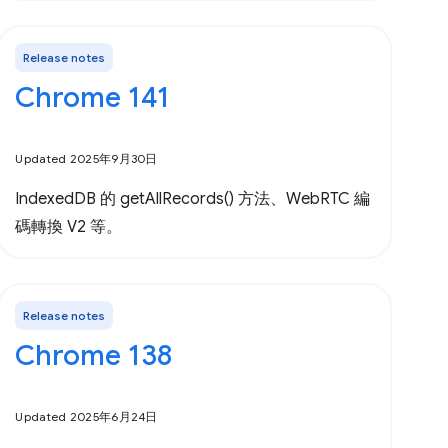
Release notes
Chrome 141
Updated 2025年9月30日
IndexedDB 的 getAllRecords() 方法、WebRTC 編
碼轉換 V2 等。
Release notes
Chrome 138
Updated 2025年6月24日