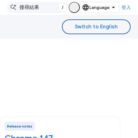
/
登入
Release notes