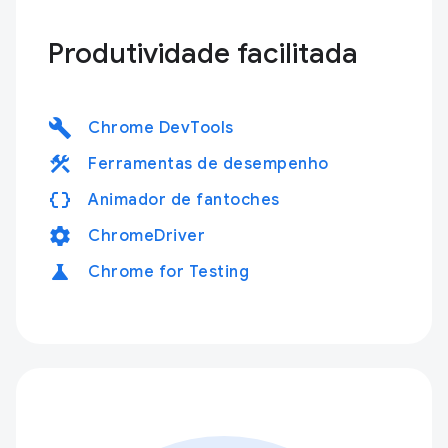
Produtividade facilitada
build
Chrome DevTools
construction
Ferramentas de desempenho
data_object
Animador de fantoches
settings
ChromeDriver
science
Chrome for Testing