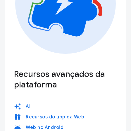
Recursos avançados da
plataforma
auto_awesome
AI
widgets
Recursos do app da Web
android
Web no Android