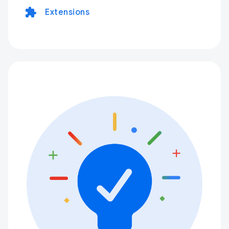
extension
Extensions