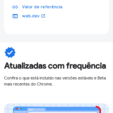
Valor de referência
terminal
open_in_new
web.dev
verified
Atualizadas com frequência
Confira o que está incluído nas versões estáveis e Beta
mais recentes do Chrome.