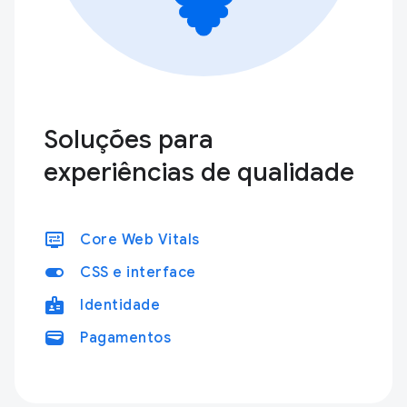
Soluções para
experiências de qualidade
display_settings
Core Web Vitals
toggle_on
CSS e interface
badge
Identidade
wallet
Pagamentos