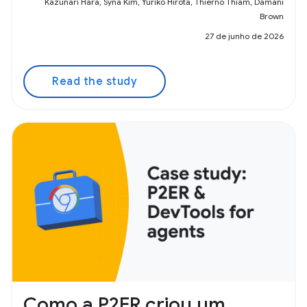
Kazunari Hara, Syna Kim, Yuriko Hirota, Thierno Thiam, Damani
Brown
27 de junho de 2026
Read the study
Como a P2ER criou um