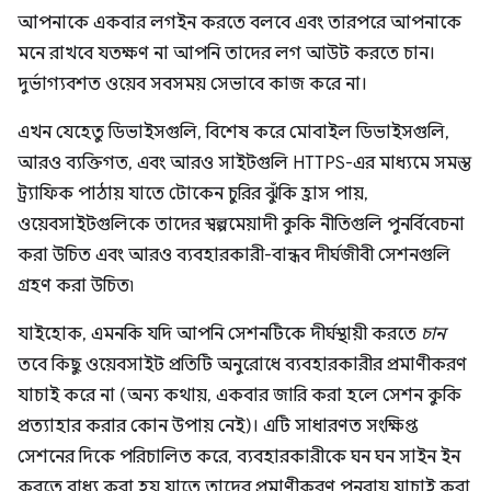
আপনাকে একবার লগইন করতে বলবে এবং তারপরে আপনাকে
মনে রাখবে যতক্ষণ না আপনি তাদের লগ আউট করতে চান।
দুর্ভাগ্যবশত ওয়েব সবসময় সেভাবে কাজ করে না।
এখন যেহেতু ডিভাইসগুলি, বিশেষ করে মোবাইল ডিভাইসগুলি,
আরও ব্যক্তিগত, এবং আরও সাইটগুলি HTTPS-এর মাধ্যমে সমস্ত
ট্র্যাফিক পাঠায় যাতে টোকেন চুরির ঝুঁকি হ্রাস পায়,
ওয়েবসাইটগুলিকে তাদের স্বল্পমেয়াদী কুকি নীতিগুলি পুনর্বিবেচনা
করা উচিত এবং আরও ব্যবহারকারী-বান্ধব দীর্ঘজীবী সেশনগুলি
গ্রহণ করা উচিত৷
যাইহোক, এমনকি যদি আপনি সেশনটিকে দীর্ঘস্থায়ী করতে
চান
তবে কিছু ওয়েবসাইট প্রতিটি অনুরোধে ব্যবহারকারীর প্রমাণীকরণ
যাচাই করে না (অন্য কথায়, একবার জারি করা হলে সেশন কুকি
প্রত্যাহার করার কোন উপায় নেই)। এটি সাধারণত সংক্ষিপ্ত
সেশনের দিকে পরিচালিত করে, ব্যবহারকারীকে ঘন ঘন সাইন ইন
করতে বাধ্য করা হয় যাতে তাদের প্রমাণীকরণ পুনরায় যাচাই করা