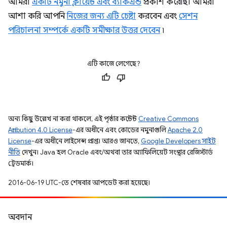
আমরা
একটি নমুনা ক্লায়েন্ট এবং ব্যাকএন্ড
প্রকাশ করেছি। আমরা
আশা করি আপনি
নিজের জন্য এটি চেষ্টা
করবেন এবং
সেশন
পরিচালনা সম্পর্কে একটি সমীক্ষার উত্তর দেবেন
৷
এটি কাজে লেগেছে?
অন্য কিছু উল্লেখ না করা থাকলে, এই পৃষ্ঠার কন্টেন্ট
Creative Commons
Attribution 4.0 License
-এর অধীনে এবং কোডের নমুনাগুলি
Apache 2.0
License
-এর অধীনে লাইসেন্স প্রাপ্ত। আরও জানতে,
Google Developers সাইট
নীতি
দেখুন। Java হল Oracle এবং/অথবা তার অ্যাফিলিয়েট সংস্থার রেজিস্টার্ড
ট্রেডমার্ক।
2016-06-19 UTC-তে শেষবার আপডেট করা হয়েছে।
অবদান