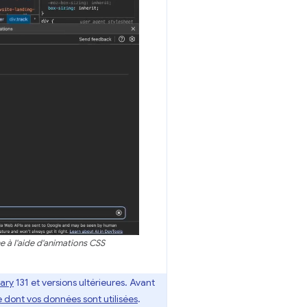
 à l'aide d'animations CSS
ary
131 et versions ultérieures. Avant
 dont vos données sont utilisées
.