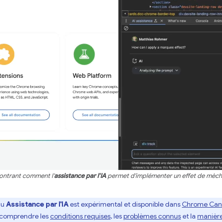
ontrant comment l'
assistance par l'IA
permet d'implémenter un effet de mèche
au
Assistance par l'IA
est expérimental et disponible dans
Chrome Can
 comprendre les
conditions requises
, les
problèmes connus
et la
manière