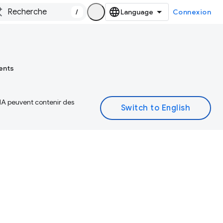
/
Connexion
ents
 IA peuvent contenir des