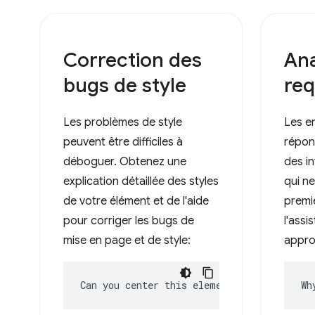
Correction des
Ana
bugs de style
req
Les problèmes de style
Les e
peuvent être difficiles à
répon
déboguer. Obtenez une
des i
explication détaillée des styles
qui n
de votre élément et de l'aide
premie
pour corriger les bugs de
l'assi
mise en page et de style:
appro
Can you center this element?
Wh