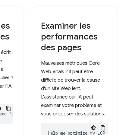
les
Examiner les
ces
performances
des pages
 écrit
e
Mauvaises métriques Core
 à
Web Vitals ? Il peut être
ulier ?
difficile de trouver la cause
r l'IA
d'un site Web lent.
L'assistance par IA peut
examiner votre problème et
sed for?
vous proposer des solutions:
Help me optimize my LCP score