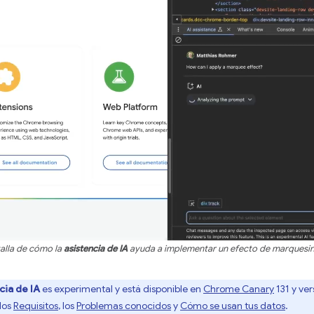
alla de cómo la
asistencia de IA
ayuda a implementar un efecto de marquesi
cia de IA
es experimental y está disponible en
Chrome Canary
131 y ver
los
Requisitos
, los
Problemas conocidos
y
Cómo se usan tus datos
.