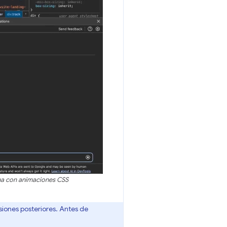
na con animaciones CSS
siones posteriores. Antes de