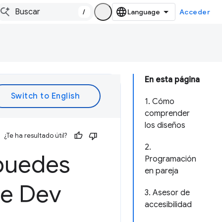
/
Acceder
En esta página
1. Cómo
comprender
los diseños
¿Te ha resultado útil?
2.
 puedes
Programación
en pareja
de Dev
3. Asesor de
accesibilidad