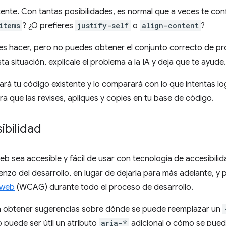
ente. Con tantas posibilidades, es normal que a veces te co
items
? ¿O prefieres
justify-self
o
align-content
?
res hacer, pero no puedes obtener el conjunto correcto de p
a situación, explícale el problema a la IA y deja que te ayude.
ará tu código existente y lo comparará con lo que intentas logr
a que las revises, apliques y copies en tu base de código.
ibilidad
eb sea accesible y fácil de usar con tecnología de accesibilid
enzo del desarrollo, en lugar de dejarla para más adelante, y 
 web
(WCAG) durante todo el proceso de desarrollo.
 obtener sugerencias sobre dónde se puede reemplazar un
puede ser útil un atributo
aria-*
adicional o cómo se puede