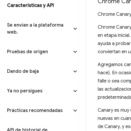
Chrome Can
Características y API
Chrome Canary 
Se envían a la plataforma
Chrome Canary 
web
.
en etapa inicia
ayuda a probar 
Pruebas de origen
conviertan en 
Agregamos camb
Dando de baja
hace). En ocas
falle o sea com
las actualizaci
Ya no persigues
predeterminada,
Canary es muy ú
Prácticas recomendadas
nuevas en cuan
de Canary, y es
API de historial de