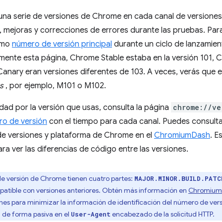
una serie de versiones de Chrome en cada canal de versiones
, mejoras y correcciones de errores durante las pruebas. Para
smo
número de versión principal
durante un ciclo de lanzamien
lmente esta página, Chrome Stable estaba en la versión 101,
nary eran versiones diferentes de 103. A veces, verás que e
s
, por ejemplo, M101 o M102.
sidad por la versión que usas, consulta la página
chrome://ve
o de versión
con el tiempo para cada canal. Puedes consulta
de versiones y plataforma de Chrome en el
ChromiumDash
. E
ra ver las diferencias de código entre las versiones.
e versión de Chrome tienen cuatro partes:
MAJOR.MINOR.BUILD.PATC
atible con versiones anteriores. Obtén más información en
Chromium 
anes para minimizar la información de identificación del número de ve
 de forma pasiva en el
encabezado de la solicitud HTTP.
User-Agent