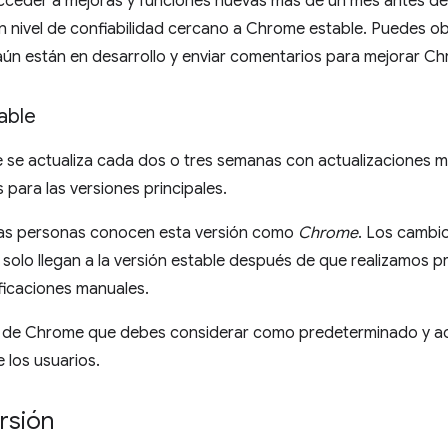
ceder a mejoras y funciones nuevas más de un mes antes de q
 nivel de confiabilidad cercano a Chrome estable. Puedes obt
aún están en desarrollo y enviar comentarios para mejorar C
able
 se actualiza cada dos o tres semanas con actualizaciones 
para las versiones principales.
las personas conocen esta versión como
Chrome
. Los cambio
 solo llegan a la versión estable después de que realizamos
ificaciones manuales.
l de Chrome que debes considerar como predeterminado y actua
 los usuarios.
rsión