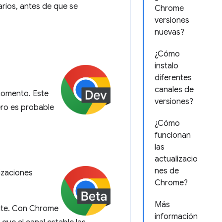
rios, antes de que se
Chrome
versiones
nuevas?
¿Cómo
instalo
diferentes
canales de
momento. Este
versiones?
ro es probable
¿Cómo
funcionan
las
actualizacio
nes de
izaciones
Chrome?
Más
nte. Con Chrome
información