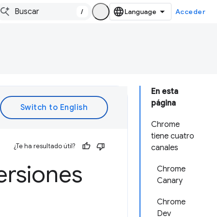
/
Acceder
En esta
página
Chrome
tiene cuatro
¿Te ha resultado útil?
canales
ersiones
Chrome
Canary
Chrome
Dev