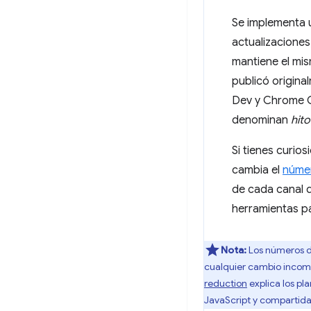
Se implementa 
actualizaciones
mantiene el mi
publicó origina
Dev y Chrome Ca
denominan
hito
Si tienes curio
cambia el
númer
de cada canal 
herramientas pa
Nota:
Los números d
cualquier cambio incomp
reduction
explica los pl
JavaScript y compartida