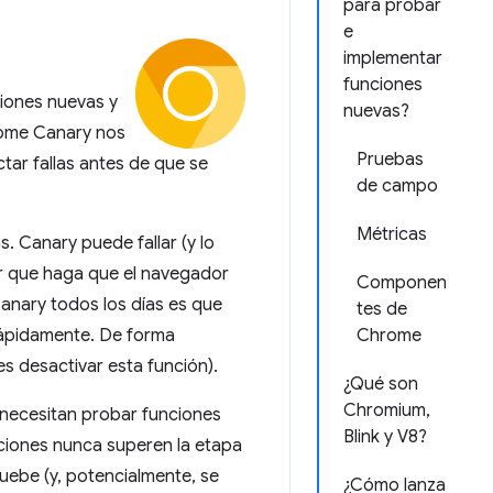
para probar
e
implementar
funciones
iones nuevas y
nuevas?
hrome Canary nos
Pruebas
tar fallas antes de que se
de campo
Métricas
 Canary puede fallar (y lo
or que haga que el navegador
Componen
Canary todos los días es que
tes de
 rápidamente. De forma
Chrome
s desactivar esta función).
¿Qué son
Chromium,
e necesitan probar funciones
Blink y V8?
ciones nunca superen la etapa
ruebe (y, potencialmente, se
¿Cómo lanza