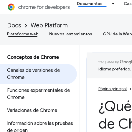
Documentos
Cas
Docs
Web Platform
Plataforma web
Nuevos lanzamientos
GPU de la Web
Conceptos de Chrome
idioma preferido.
Canales de versiones de
Chrome
Página principal
Funciones experimentales de
Chrome
¿Qué 
Variaciones de Chrome
de C
Información sobre las pruebas
de origen