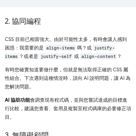
2
.
協同編程
CSS 目前已相當強大。由於可能性太多，有時會讓人感到
困惑：我需要的是
align-items
嗎？或
justify-
items
？或者是
justify-self
或
align-content
？
有時您確實知道要做什麼，但就是無法取得正確的 CSS 屬
性組合。下次遇到這種情況時，請向 AI 說明問題，讓 AI 為
您解決問題。
AI 協助功能
會調查現有程式碼，並與您嘗試達成的目標進
行比較，建議您查看、套用及複製至程式碼庫的必要修正項
目。
3
.
無障礙顧問