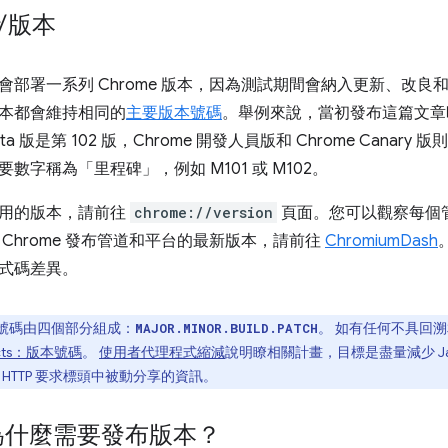
 版本
會部署一系列 Chrome 版本，因為測試期間會納入更新、改
本都會維持相同的
主要版本號碼
。舉例來說，當初發布這篇文章時，
eta 版是第 102 版，Chrome 開發人員版和 Chrome Canary
要數字稱為「里程碑」
，例如 M101 或 M102。
用的版本，請前往
chrome://version
頁面。您可以觀察每個
Chrome 發布管道和平台的最新版本，請前往
ChromiumDash
式碼差異。
版本號碼由四個部分組成：
。 如有任何不具回
MAJOR.MINOR.BUILD.PATCH
jects：版本號碼
。
使用者代理程式縮減
說明瞭相關計畫，目標是盡量減少 Jav
HTTP 要求標頭中被動分享的資訊。
e 為什麼需要發布版本？