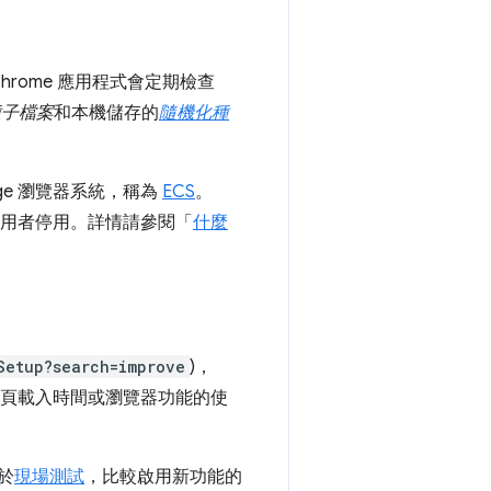
hrome 應用程式會定期檢查
種子檔案
和本機儲存的
隨機化種
 Edge 瀏覽器系統，稱為
ECS
。
他使用者停用。詳情請參閱「
什麼
Setup?search=improve
)，
、網頁載入時間或瀏覽器功能的使
於
現場測試
，比較啟用新功能的