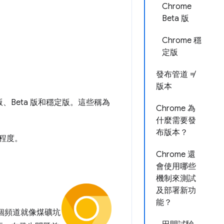
Chrome
Beta 版
Chrome 穩
定版
發布管道 ≠
版本
版、Beta 版和穩定版。這些稱為
Chrome 為
什麼需要發
布版本？
程度。
Chrome 還
會使用哪些
機制來測試
及部署新功
能？
。這個頻道就像煤礦坑