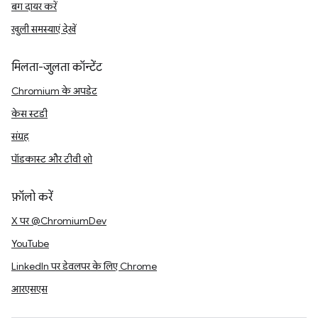
बग दायर करें
खुली समस्याएं देखें
मिलता-जुलता कॉन्टेंट
Chromium के अपडेट
केस स्टडी
संग्रह
पॉडकास्ट और टीवी शो
फ़ॉलो करें
X पर @ChromiumDev
YouTube
LinkedIn पर डेवलपर के लिए Chrome
आरएसएस