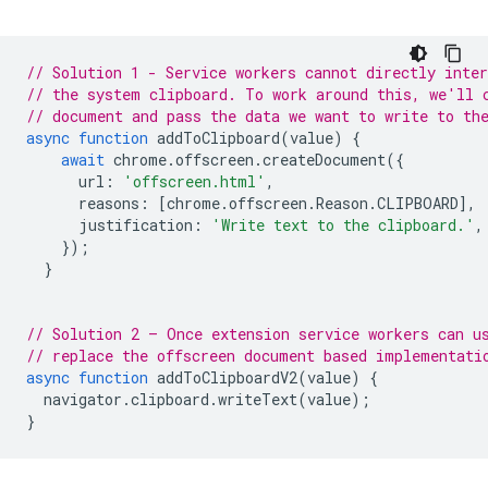
// Solution 1 - Service workers cannot directly inter
// the system clipboard. To work around this, we'll 
// document and pass the data we want to write to th
async
function
addToClipboard
(
value
)
{
await
chrome
.
offscreen
.
createDocument
({
url
:
'offscreen.html'
,
reasons
:
[
chrome
.
offscreen
.
Reason
.
CLIPBOARD
],
justification
:
'Write text to the clipboard.'
,
});
}
// Solution 2 – Once extension service workers can u
// replace the offscreen document based implementati
async
function
addToClipboardV2
(
value
)
{
navigator
.
clipboard
.
writeText
(
value
);
}