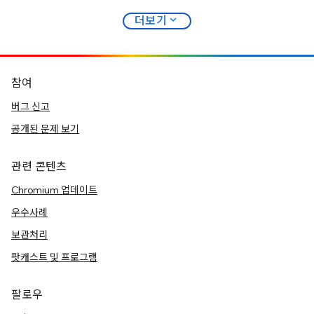
expand_more
더보기
참여
버그 신고
공개된 문제 보기
관련 콘텐츠
Chromium 업데이트
우수사례
보관처리
팟캐스트 및 프로그램
팔로우