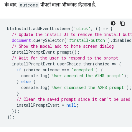
के बाद,
outcome
प्रॉपर्टी वाला ऑब्जेक्ट दिखाता है.
btnInstall
.
addEventListener
(
'click'
,
()
=
>
{
// Update the install UI to remove the install but
document
.
querySelector
(
'#install-button'
).
disabled
// Show the modal add to home screen dialog
installPromptEvent
.
prompt
();
// Wait for the user to respond to the prompt
installPromptEvent
.
userChoice
.
then
(
choice
=
>
{
if
(
choice
.
outcome
===
'accepted'
)
{
console
.
log
(
'User accepted the A2HS prompt'
);
}
else
{
console
.
log
(
'User dismissed the A2HS prompt'
);
}
// Clear the saved prompt since it can't be used
installPromptEvent
=
null
;
});
});