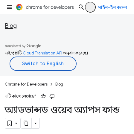
সাইন-ইন করুন
Blog
এই পৃষ্ঠাটি
Cloud Translation API
অনুবাদ করেছে।
Chrome for Developers
Blog
এটি কাজে লেগেছে?
অ্যাডভান্সড ওয়েব অ্যাপস ফান্ড