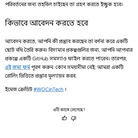
পরিবর্তনের জন্য তহবিল চাইছেন তা গ্রহণ করতে ইচ্ছুক হবে।
কিভাবে আবেদন করতে হবে
আবেদন করতে, আপনি কী প্রস্তাব করছেন তা বর্ণনা করে একটি
ছোট নথি তৈরি করুন। বিদ্যমান প্রকল্পগুলির জন্য, আপনি আপনার
প্রকল্পে একটি GitHub সমস্যাও ফাইল করতে পারেন। তারপর,
এই জমা ফর্ম
পূরণ করুন. কোন সময়সীমা নেই; আমরা একটি
রোলিং ভিত্তিতে প্রস্তাব মূল্যায়ন করব.
ইমেজ ক্রেডিট
#WOCinTech
।
এটি কাজে লেগেছে?