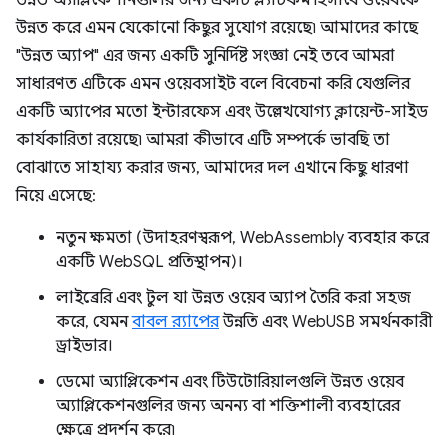
উন্নত অ্যাপ্লিকেশানগুলির জন্য একটি প্ল্যাটফর্ম হিসাবে ওয়েবকে
উন্নত করে এমন যেকোনো কিছুর সুযোগ রয়েছে৷ আমাদের কাছে
"উন্নত অ্যাপ" এর জন্য একটি সুনির্দিষ্ট সংজ্ঞা নেই তবে আমরা
সাধারণত এটিকে এমন ওয়েবসাইট বলে বিবেচনা করি যেগুলির
একটি অ্যাপের মতো ইন্টারফেস এবং উল্লেখযোগ্য ক্লায়েন্ট-সাইড
কার্যকারিতা রয়েছে৷ আমরা কীভাবে এটি সম্পর্কে ভাবছি তা
বোঝাতে সাহায্য করার জন্য, আমাদের দল এখানে কিছু ধারণা
নিয়ে এসেছে:
নতুন ক্ষমতা (উদাহরণস্বরূপ, WebAssembly ব্যবহার করে
একটি WebSQL প্রতিস্থাপন)।
লাইব্রেরি এবং টুল যা উন্নত ওয়েব অ্যাপ তৈরি করা সহজ
করে, যেমন
বাবল র‍্যাপের
উন্নতি এবং WebUSB সমর্থনকারী
ড্রাইভার।
ডেমো অ্যাপ্লিকেশন এবং টিউটোরিয়ালগুলি উন্নত ওয়েব
অ্যাপ্লিকেশনগুলির জন্য অনন্য বা শক্তিশালী ব্যবহারের
ক্ষেত্রে প্রদর্শন করে৷