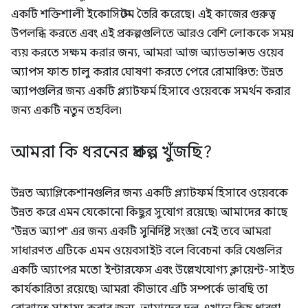
একটি শক্তিশালী ইকোসিস্টেম তৈরি করেছে। এই কাজের গুরুত্ব
উপলব্ধি করতে এবং এই প্রকল্পগুলিতে আরও বেশি লোককে সময়
ব্যয় করতে সক্ষম করার জন্য, আমরা আজ অ্যাডভান্সড ওয়েব
অ্যাপস ফান্ড চালু করার ঘোষণা করতে পেরে রোমাঞ্চিত: উন্নত
অ্যাপগুলির জন্য একটি প্ল্যাটফর্ম হিসাবে ওয়েবকে সমর্থন করার
জন্য একটি নতুন তহবিল৷
আমরা কি ধরনের প্রকল্প খুঁজছি?
উন্নত অ্যাপ্লিকেশানগুলির জন্য একটি প্ল্যাটফর্ম হিসাবে ওয়েবকে
উন্নত করে এমন যেকোনো কিছুর সুযোগ রয়েছে৷ আমাদের কাছে
"উন্নত অ্যাপ" এর জন্য একটি সুনির্দিষ্ট সংজ্ঞা নেই তবে আমরা
সাধারণত এটিকে এমন ওয়েবসাইট বলে বিবেচনা করি যেগুলির
একটি অ্যাপের মতো ইন্টারফেস এবং উল্লেখযোগ্য ক্লায়েন্ট-সাইড
কার্যকারিতা রয়েছে৷ আমরা কীভাবে এটি সম্পর্কে ভাবছি তা