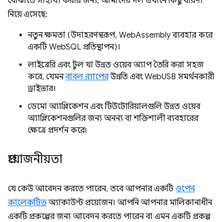
বোঝাতে সাহায্য করার জন্য, আমাদের দল এখানে কিছু ধারণা
নিয়ে এসেছে:
নতুন ক্ষমতা (উদাহরণস্বরূপ, WebAssembly ব্যবহার করে
একটি WebSQL প্রতিস্থাপন)।
লাইব্রেরি এবং টুল যা উন্নত ওয়েব অ্যাপ তৈরি করা সহজ
করে, যেমন
বাবল র‍্যাপের
উন্নতি এবং WebUSB সমর্থনকারী
ড্রাইভার।
ডেমো অ্যাপ্লিকেশন এবং টিউটোরিয়ালগুলি উন্নত ওয়েব
অ্যাপ্লিকেশনগুলির জন্য অনন্য বা শক্তিশালী ব্যবহারের
ক্ষেত্রে প্রদর্শন করে৷
প্রয়োজনীয়তা
যে কেউ আবেদন করতে পারেন, তবে আপনার একটি
ওপেন
কালেকটিভ
অ্যাকাউন্ট প্রয়োজন। আপনি আপনার মালিকানাধীন
একটি প্রকল্পের জন্য আবেদন করতে পারেন বা এমন একটি প্রকল্প