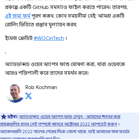
প্রকল্পে একটি GitHub সমস্যাও ফাইল করতে পারেন। তারপর,
এই জমা ফর্ম
পূরণ করুন. কোন সময়সীমা নেই; আমরা একটি
রোলিং ভিত্তিতে প্রস্তাব মূল্যায়ন করব.
ইমেজ ক্রেডিট
#WOCinTech
।
,
অ্যাডভান্সড ওয়েব অ্যাপস ফান্ড ঘোষণা করা, যারা ওয়েবকে
আরও শক্তিশালী করে তাদের সমর্থন করে।
Rob Kochman
দ্রষ্টব্য:
অ্যাডভান্সড ওয়েব অ্যাপস ফান্ড দেখুন - আমাদের স্পনসর করা
প্রকল্পগুলির প্রথম সেট সম্পর্কে জানতে অক্টোবর 2022 আপডেট করুন
।
আবেদনগুলি 2022 সালের শেষের দিকে খোলা থাকে, তাই আমাদের জমা ফর্মের