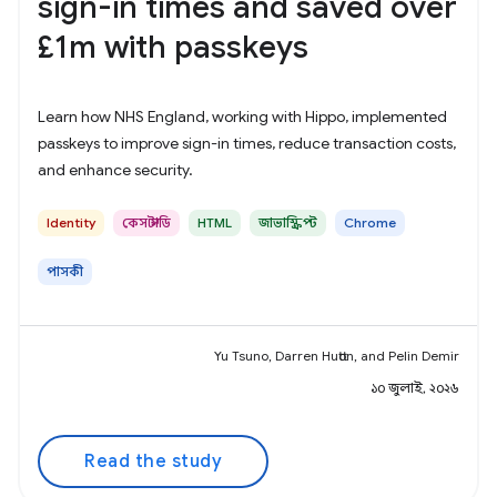
sign-in times and saved over
£1m with passkeys
Learn how NHS England, working with Hippo, implemented
passkeys to improve sign-in times, reduce transaction costs,
and enhance security.
Identity
কেস স্টাডি
HTML
জাভাস্ক্রিপ্ট
Chrome
পাসকী
Yu Tsuno, Darren Hutton, and Pelin Demir
১০ জুলাই, ২০২৬
Read the study