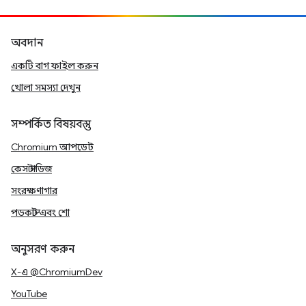
অবদান
একটি বাগ ফাইল করুন
খোলা সমস্যা দেখুন
সম্পর্কিত বিষয়বস্তু
Chromium আপডেট
কেস স্টাডিজ
সংরক্ষণাগার
পডকাস্ট এবং শো
অনুসরণ করুন
X-এ @ChromiumDev
YouTube