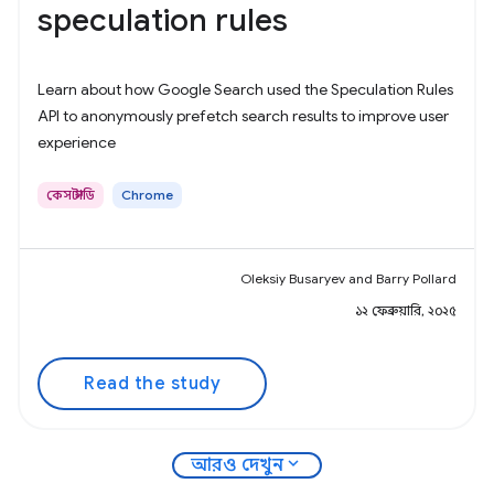
speculation rules
Learn about how Google Search used the Speculation Rules
API to anonymously prefetch search results to improve user
experience
কেস স্টাডি
Chrome
Oleksiy Busaryev and Barry Pollard
১২ ফেব্রুয়ারি, ২০২৫
Read the study
expand_more
আরও দেখুন