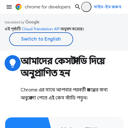
সাইন-ইন করুন
এই পৃষ্ঠাটি
Cloud Translation API
অনুবাদ করেছে।
আমাদের কেস স্টাডি দিয়ে
lightbulb
অনুপ্রাণিত হন
Chrome এর সাথে আপনার পরবর্তী প্রকল্পের জন্য
অনুপ্রেরণা পেতে এই কেস স্টাডি পড়ুন।